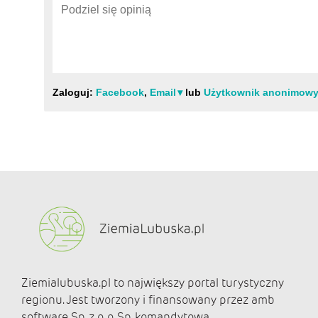
Ziemialubuska.pl to największy portal turystyczny
regionu. Jest tworzony i finansowany przez amb
software Sp. z o. o. Sp. komandytowa.