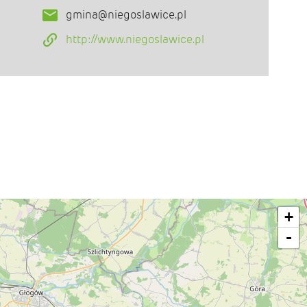
gmina@niegoslawice.pl
http://www.niegoslawice.pl
+
-