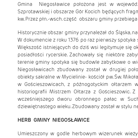
Gmina Niegosławice położona jest w wojewód
Szprotawskiej i obszarze Gór Kocich będących fra
kw. Przez płn.-wsch. część obszaru gminy przebiega 
Historycznie obszar gminy przynależał do Śląska, na
W dokumencie z roku 1376 po raz pierwszy spotyka s
Większość istniejących do dziś wsi legitymuje si
posiadłości rycerskie. Zachowały się niektóre za
terenie gminy spotyka się budowle zabytkowe o wie
Niegosławicach zbudowany został w drugiej poło
obiekty sakralne w Mycielinie- kościół pw. Św. Mikoł
w Gościeszowicach, z późnogotyckim ołtarzem
historiografii Mistrzem Ołtarza z Gościeszowic
wcześniejszego dworu obronnego pałac w Such
dziewiętnastego wieku. Zbudowany został w stylu 
HERB GMINY NIEGOSŁAWICE
Umieszczony w godle herbowym wizerunek wieży r