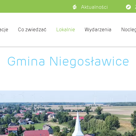
Aktualności
acje
Co zwiedzać
Lokalnie
Wydarzenia
Nocleg
Gmina Niegosławice