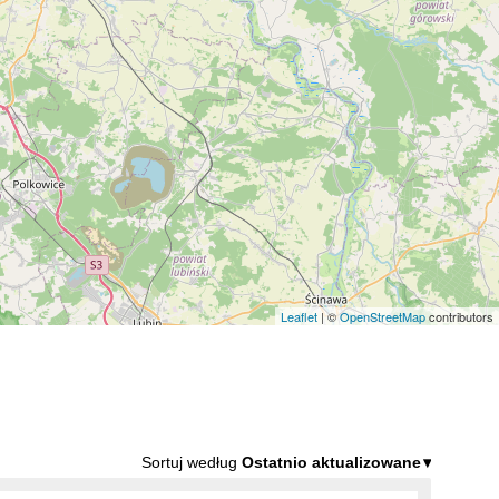
Leaflet
| ©
OpenStreetMap
contributors