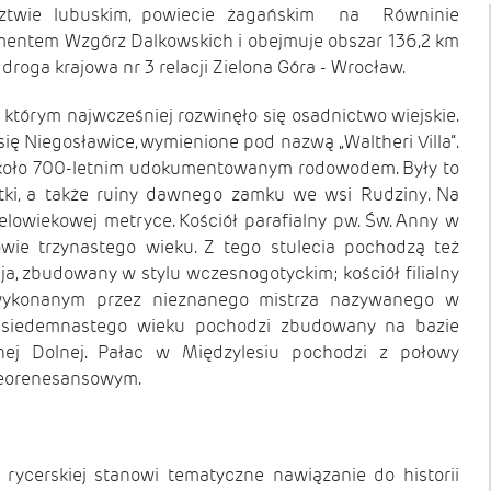
ztwie lubuskim, powiecie żagańskim na Równinie
gmentem Wzgórz Dalkowskich i obejmuje obszar 136,2 km
droga krajowa nr 3 relacji Zielona Góra - Wrocław.
 którym najwcześniej rozwinęło się osadnictwo wiejskie.
ię Niegosławice, wymienione pod nazwą „Waltheri Villa”.
ę około 700-letnim udokumentowanym rodowodem. Były to
bytki, a także ruiny dawnego zamku we wsi Rudziny. Na
lowiekowej metryce. Kościół parafialny pw. Św. Anny w
wie trzynastego wieku. Z tego stulecia pochodzą też
aja, zbudowany w stylu wczesnogotyckim; kościół filialny
 wykonanym przez nieznanego mistrza nazywanego w
. Z siedemnastego wieku pochodzi zbudowany na bazie
ej Dolnej. Pałac w Międzylesiu pochodzi z połowy
neorenesansowym.
ycerskiej stanowi tematyczne nawiązanie do historii