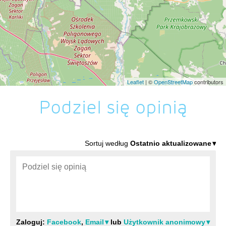
Leaflet
| ©
OpenStreetMap
contributors
Podziel się opinią