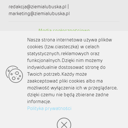
redakcja@ziemialubuska.pl |
marketing@ziemialubuska.pl
Media społecznościowe
Nasza strona internetowa używa plików
cookies (tzw. ciasteczka) w celach
statystycznych, reklamowych oraz
funkcjonalnych. Dzięki nim możemy
O nas
indywidualnie dostosować stronę do
Twoich potrzeb. Każdy może
Kontakt
zaakceptować pliki cookies albo ma
Polityka prywatności
możliwość wyłączenia ich w przeglądarce,
dzięki czemu nie będą zbierane żadne
Aktualności
informacje.
Polityka prywatności
Zaplanuj podróż
© amb software 2004-2021