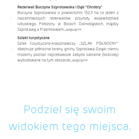
Rezerwat Buczyna Szprotawska i Dąb "Chrobry"
Buczyna Szprotawska o powierzchni 152,3 ha to jeden z
najcenniejszych rezerwatów przyrody województwa
lubuskiego. Położony w Borach Dolnośląskich, między
Szprotawą a Przemkowem...
więcej»»
Szlaki turystyczne
Szlak turystyczno-krajoznawczy „SZLAK PÓŁNOCNY”
obejmuje północne tereny gminy Szprotawa. Dzięki niemu
możemy poznać najciekawsze zabytki sakralne (kościoły)
wybudowane na tym obszarze...
więcej»»
Podziel się swoim
widokiem tego miejsca.