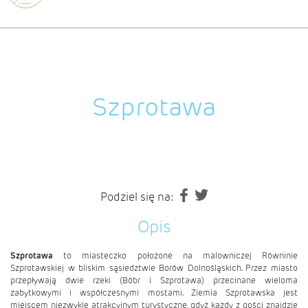
Szprotawa
Podziel się na:
Opis
Szprotawa
to miasteczko położone na malowniczej Równinie
Szprotawskiej w bliskim sąsiedztwie Borów Dolnośląskich. Przez miasto
przepływają dwie rzeki (Bóbr i Szprotawa) przecinane wieloma
zabytkowymi i współczesnymi mostami. Ziemia Szprotawska jest
miejscem niezwykle atrakcyjnym turystyczne, gdyż każdy z gości znajdzie