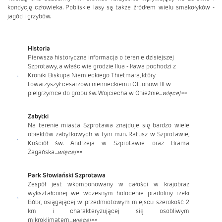
kondycję człowieka. Pobliskie lasy są także źródłem wielu smakołyków -
jagód i grzybów.
Historia
Pierwsza historyczna informacja o terenie dzisiejszej
Szprotawy, a właściwie grodzie Ilua - Iława pochodzi z
Kroniki Biskupa Niemieckiego Thietmara, który
towarzyszył cesarzowi niemieckiemu Ottonowi III w
pielgrzymce do grobu św. Wojciecha w Gnieźnie...
więcej»»
Zabytki
Na terenie miasta Szprotawa znajduje się bardzo wiele
obiektów zabytkowych w tym m.in. Ratusz w Szprotawie,
Kościół św. Andrzeja w Szprotawie oraz Brama
Żagańska
...
więcej»»
Park Słowiański Szprotawa
Zespół jest wkomponowany w całości w krajobraz
wykształconej we wczesnym holocenie pradoliny rzeki
Bóbr, osiągającej w przedmiotowym miejscu szerokość 2
km i charakteryzującej się osobliwym
mikroklimatem...
więcej»»