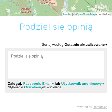
Leaflet
| ©
OpenStreetMap
contributors
Podziel się opinią