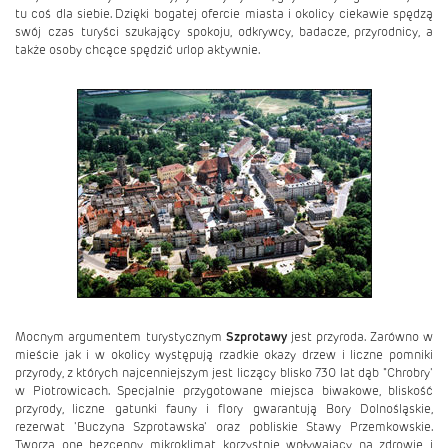
tu coś dla siebie. Dzięki bogatej ofercie miasta i okolicy ciekawie spędzą
swój czas turyści szukający spokoju, odkrywcy, badacze, przyrodnicy, a
także osoby chcące spędzić urlop aktywnie.
Mocnym argumentem turystycznym
Szprotawy
jest przyroda. Zarówno w
mieście jak i w okolicy występują rzadkie okazy drzew i liczne pomniki
przyrody, z których najcenniejszym jest liczący blisko 730 lat dąb "Chrobry'
w Piotrowicach. Specjalnie przygotowane miejsca biwakowe, bliskość
przyrody, liczne gatunki fauny i flory gwarantują Bory Dolnośląskie,
rezerwat 'Buczyna Szprotawska' oraz pobliskie Stawy Przemkowskie.
Tworzą one bezcenny mikroklimat korzystnie wpływający na zdrowie i