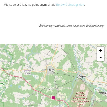
Miejscowość leży na północnym skraju
Borów Dolnośląskich
.
Źródło: ugwymiarki.w.interia.pl oraz Wikipedia.org
+
-