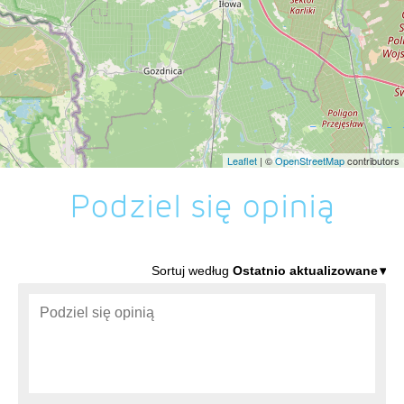
Leaflet
| ©
OpenStreetMap
contributors
Podziel się opinią