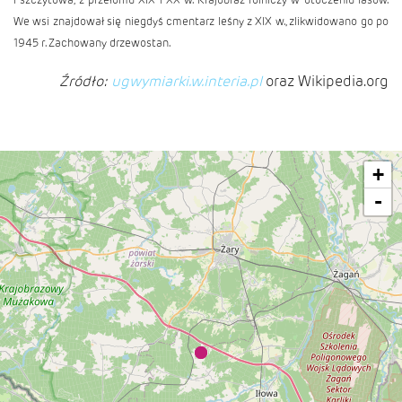
We wsi znajdował się niegdyś cmentarz leśny z XIX w., zlikwidowano go po
1945 r. Zachowany drzewostan.
Źródło:
ugwymiarki.w.interia.pl
oraz Wikipedia.org
+
-