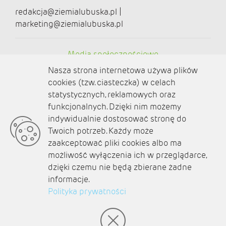
redakcja@ziemialubuska.pl |
marketing@ziemialubuska.pl
Media społecznościowe
Nasza strona internetowa używa plików
cookies (tzw. ciasteczka) w celach
statystycznych, reklamowych oraz
funkcjonalnych. Dzięki nim możemy
O nas
indywidualnie dostosować stronę do
Twoich potrzeb. Każdy może
Kontakt
zaakceptować pliki cookies albo ma
Polityka prywatności
możliwość wyłączenia ich w przeglądarce,
dzięki czemu nie będą zbierane żadne
Aktualności
informacje.
Polityka prywatności
Zaplanuj podróż
© amb software 2004-2021