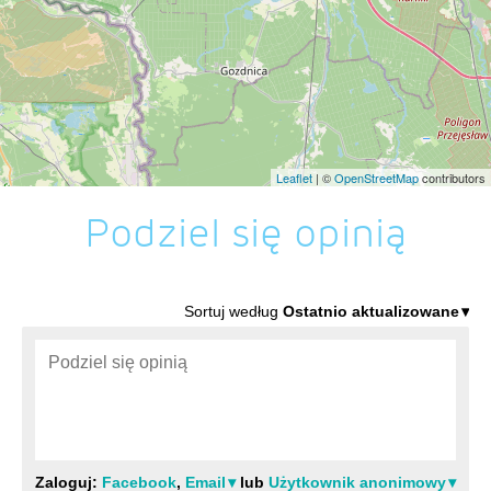
Leaflet
| ©
OpenStreetMap
contributors
Podziel się opinią