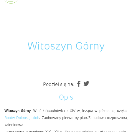
Witoszyn Górny
Podziel się na:
Opis
Witoszyn Górny.
Wieś łańcuchówka z XIV w., leżąca w północnej części
Borów Dolnośląskich
. Zachowany pierwotny plan. Zabudowa rozproszona,
kalenicowa
i szczytowa, z przełomu XIX i XX w. Krajobraz rolniczy w otoczeniu lasów.