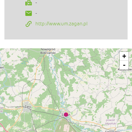
-
-
http://www.um.zagan.pl
+
-