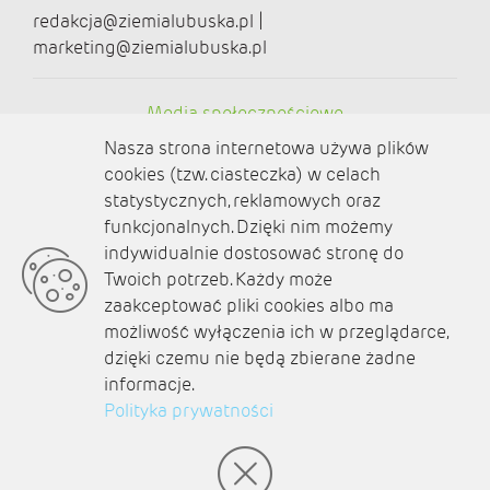
redakcja@ziemialubuska.pl |
marketing@ziemialubuska.pl
Media społecznościowe
Nasza strona internetowa używa plików
cookies (tzw. ciasteczka) w celach
statystycznych, reklamowych oraz
funkcjonalnych. Dzięki nim możemy
O nas
indywidualnie dostosować stronę do
Twoich potrzeb. Każdy może
Kontakt
zaakceptować pliki cookies albo ma
Polityka prywatności
możliwość wyłączenia ich w przeglądarce,
dzięki czemu nie będą zbierane żadne
Aktualności
informacje.
Polityka prywatności
Zaplanuj podróż
© amb software 2004-2021