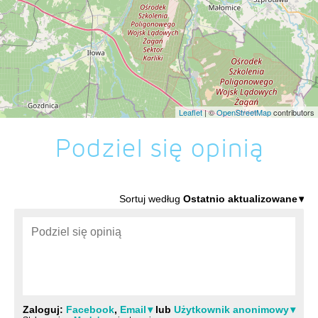
Leaflet
| ©
OpenStreetMap
contributors
Podziel się opinią