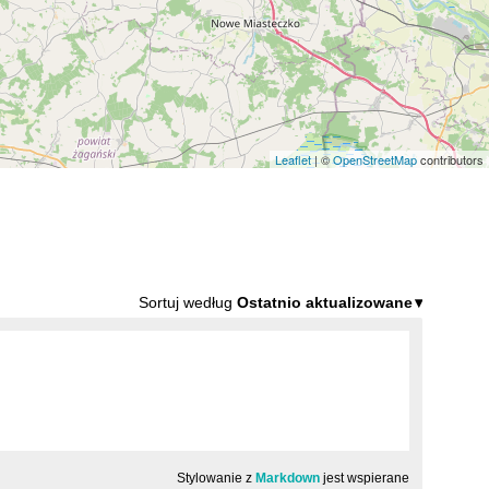
Leaflet
| ©
OpenStreetMap
contributors