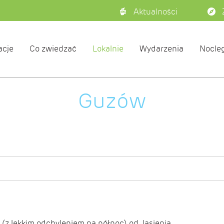
Aktualności
acje
Co zwiedzać
Lokalnie
Wydarzenia
Nocleg
Guzów
z lekkim odchyleniem na północ) od Jasienia.