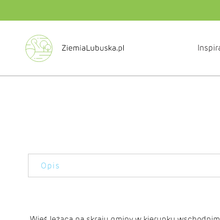
Inspir
Opis
Wieś leżąca na skraju gminy w kierunku wschodnim (