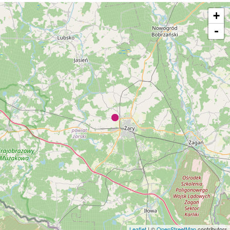
+
-
Leaflet
| ©
OpenStreetMap
contributors