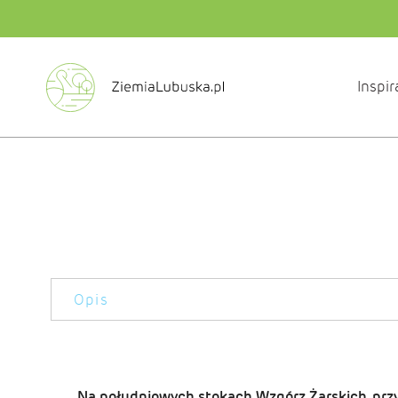
Inspir
Opis
Na południowych stokach Wzgórz Żarskich, przy