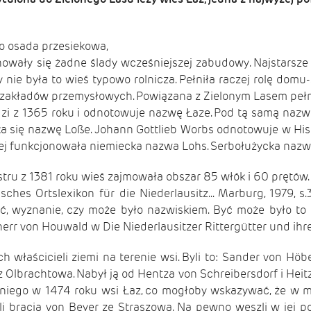
o osada przesiekowa,
chowały się żadne ślady wcześniejszej zabudowy. Najstars
ie była to wieś typowo rolnicza. Pełniła raczej rolę domu-
 zakładów przemysłowych. Powiązana z Zielonym Lasem pełnił
z 1365 roku i odnotowuje nazwę Łaze. Pod tą samą nazwą
tyka się nazwę Loße. Johann Gottlieb Worbs odnotowuje w His
wej funkcjonowała niemiecka nazwa Lohs. Serbołużycka nazw
tru z 1381 roku wieś zajmowała obszar 85 włók i 60 prętów. J
hes Ortslexikon für die Niederlausitz... Marburg, 1979, s.
, wyznanie, czy może było nazwiskiem. Być może było to
err von Houwald w Die Niederlausitzer Rittergütter und ihre 
właścicieli ziemi na terenie wsi. Byli to: Sander von Höb
Olbrachtowa. Nabył ją od Hentza von Schreibersdorf i Heitz
iego w 1474 roku wsi Łaz, co mogłoby wskazywać, że w m
i bracia von Beyer ze Straszowa. Na pewno weszli w jej po