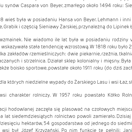
iu synów Caspara von Beyer, zmarłego około 1494 roku: Si
18 wieś była w posiadaniu Hansa von Beyer. Lehmann i inni 
 Grabik i częścią Sieniawy Żarskiej, przynależną do Lipinek 
zmainek. Nie wiadomo ile lat była w posiadaniu rodziny v
i wskazywała stała tendencję wzrostową. W 1818 roku było 
a zakładów rzemieślniczych: dwie piekarnie, rzeźnia, tkaln
zanych i strzelnica. Działał sklep kolonialny i mięsny. By
także boisko sportowe, powstałe około 1911 roku (do dziś za
la których niedzielne wypady do Żarskiego Lasu i wsi Łaz, 
si charakter rolniczy. W 1957 roku powstało Kółko Roln
acji hodowlanej zaczęła się plasować na czołowych miejsca
 lat siedemdziesiątych rolnictwo powoli zamierało. Dzisiaj
ziesięciu hektarów, 54 gospodarstwa od jednego do siedmi
si był Józef Krzyżański. Po nim funkcję tę pełnili: Jan