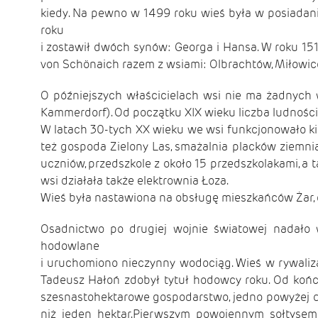
kiedy. Na pewno w 1499 roku wieś była w posiadan
roku
i zostawił dwóch synów: Georga i Hansa. W roku 15
von Schönaich razem z wsiami: Olbrachtów, Miłowice,
O późniejszych właścicielach wsi nie ma żadnych w
Kammerdorf). Od początku XIX wieku liczba ludnośc
W latach 30-tych XX wieku we wsi funkcjonowało kilk
też gospoda Zielony Las, smażalnia placków ziemniac
uczniów, przedszkole z około 15 przedszkolakami, a 
wsi działała także elektrownia Łoza.
Wieś była nastawiona na obsługę mieszkańców Żar, d
Osadnictwo po drugiej wojnie światowej nadało w
hodowlane
i uruchomiono nieczynny wodociąg. Wieś w rywaliz
Tadeusz Hałoń zdobył tytuł hodowcy roku. Od końca
szesnastohektarowe gospodarstwo, jedno powyżej d
niż jeden hektar.Pierwszym powojennym sołtysem w