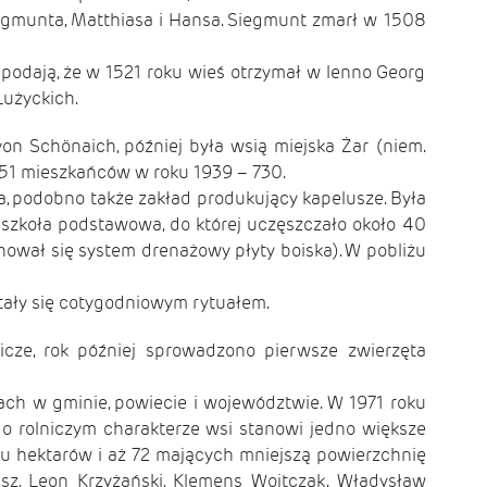
egmunta, Matthiasa i Hansa. Siegmunt zmarł w 1508
podają, że w 1521 roku wieś otrzymał w lenno Georg
Łużyckich.
on Schönaich, później była wsią miejska Żar (niem.
251 mieszkańców w roku 1939 – 730.
ia, podobno także zakład produkujący kapelusze. Była
ła szkoła podstawowa, do której uczęszczało około 40
chował się system drenażowy płyty boiska). W pobliżu
stały się cotygodniowym rytuałem.
icze, rok później sprowadzono pierwsze zwierzęta
ch w gminie, powiecie i województwie. W 1971 roku
 o rolniczym charakterze wsi stanowi jedno większe
u hektarów i aż 72 mających mniejszą powierzchnię
isz, Leon Krzyżański, Klemens Wojtczak. Władysław