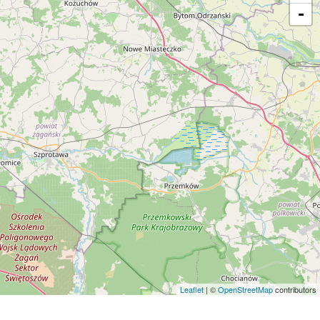
-
Leaflet
| ©
OpenStreetMap
contributors