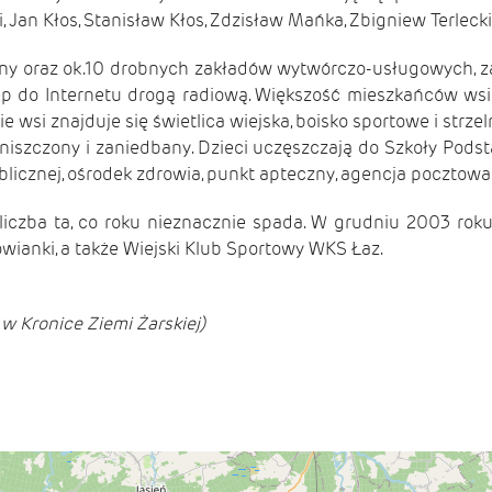
Jan Kłos, Stanisław Kłos, Zdzisław Mańka, Zbigniew Terlecki,
yjny oraz ok.10 drobnych zakładów wytwórczo-usługowych, 
ęp do Internetu drogą radiową. Większość mieszkańców wsi 
wsi znajduje się świetlica wiejska, boisko sportowe i strze
zniszczony i zaniedbany. Dzieci uczęszczają do Szkoły Pod
ublicznej, ośrodek zdrowia, punkt apteczny, agencja pocztowa i
liczba ta, co roku nieznacznie spada. W grudniu 2003 roku
owianki, a także Wiejski Klub Sportowy WKS Łaz.
 Kronice Ziemi Żarskiej)