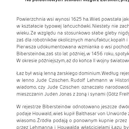
Powierzchnia wsi wynosi 1625 ha. Wieś powstała jak
w kształacie typowej lańcuchówki. Niestety nie za
wieku. Ze względu na stosunkowo słabe gleby nigdy n
zaś dla robotników okolicznych manufaktur, kopalń i
Pierwsza udokumentowana wzmianka o wsi pochodzi 
Bibersteinów, zaś sto lat później, w 1456 roku, spo
W okresie późniejszym, aż do końca II wojny świato
Łaz był wsią lenną żarskiego dominium. Według rejes
w lenno Jude Czischen. Rudolf Lehmann w Historisc
wiadomo, czy Jude Czischen oznaczało narodowość
mieszczanin Juden Jonas z żoną i synami (Götz Freih
W rejestrze Bibersteinów odnotowano jeszcze dwóch 
podaje Houwald, wieś kupił Balthasar von Unwürde z 
wiasomo. Źródła podają o ponownym kupnie przez n
przez Lehmanna i Houwalda właścicielami Łazu byl