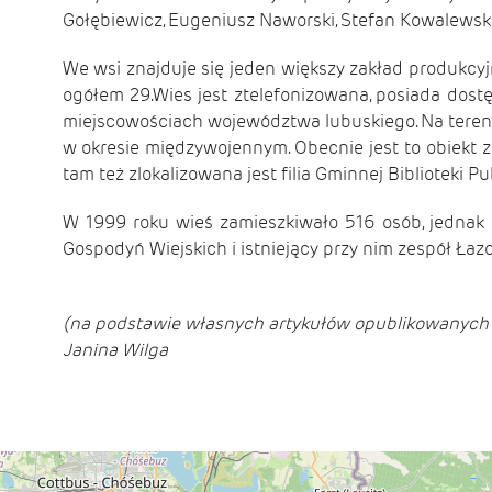
Gołębiewicz, Eugeniusz Naworski, Stefan Kowalewski, 
We wsi znajduje się jeden większy zakład produkc
ogółem 29.Wies jest ztelefonizowana, posiada dost
miejscowościach województwa lubuskiego. Na terenie 
w okresie międzywojennym. Obecnie jest to obiekt 
tam też zlokalizowana jest filia Gminnej Biblioteki P
W 1999 roku wieś zamieszkiwało 516 osób, jednak 
Gospodyń Wiejskich i istniejący przy nim zespół Łaz
(na podstawie własnych artykułów opublikowanych w
Janina Wilga