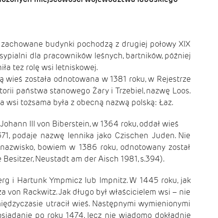
ze zachowane budynki pochodzą z drugiej połowy XIX
sypialni dla pracowników leśnych, bartników, później
a tez rolę wsi letniskowej.
 wieś została odnotowana w 1381 roku, w Rejestrze
torii państwa stanowego Żary i Trzebiel, nazwę Loos.
a wsi tożsama była z obecną nazwą polską: Łaz.
ohann III von Biberstein, w 1364 roku, oddał wieś
371, podaje nazwę lennika jako Czischen Juden. Nie
 nazwisko, bowiem w 1386 roku, odnotowany został
Besitzer, Neustadt am der Aisch 1981, s.394).
erg i Hartunk Ympmicz lub Impnitz. W 1445 roku, jak
a von Rackwitz. Jak długo był właścicielem wsi – nie
iędzyczasie utracił wieś. Następnymi wymienionymi
siadanie po roku 1474, lecz nie wiadomo dokładnie