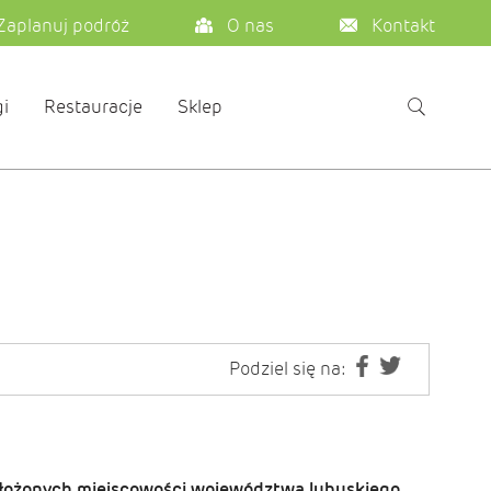
Zaplanuj podróż
O nas
Kontakt
i
Restauracje
Sklep
Podziel się na:
położonych miejscowości województwa lubuskiego