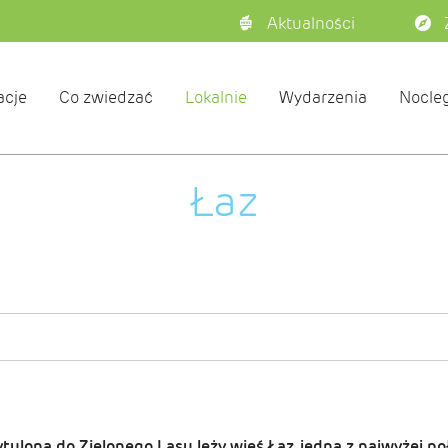
Aktualności
acje
Co zwiedzać
Lokalnie
Wydarzenia
Nocleg
Łaz
tulona do Zielonego Lasu leży wieś Łaz, jedna z najwyżej 