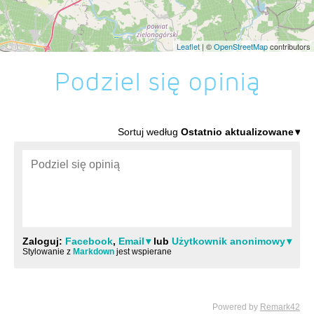
Leaflet
| ©
OpenStreetMap
contributors
Podziel się opinią