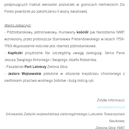
podpisujących traktat wersalski pozostało w granicach niemieckich. Do
Polski powróciło po zakończeniu II wojny światowej.
Warto zobaczyć:
- Późnobarokowy, jednonawowy, murowany
kościół
p.w. Narodzenia NMP,
wzniesiony przez proboszcza Stanisława Pretendowskiego w latach 1759-
1769. Wyposażenie kościoła jest również późnobarokowe.
-
Kapliczki
przydrożne. Na szczególną uwagę zasługują: Serca Pana
Jezusa, Świętego Antoniego i Świętego Józefa Robotnika.
- Pasażerski
Port Lotniczy
Zielona Góra.
-
Jezioro Wojnowskie
położone w obszarze krajobrazu chronionego z
siedliskami ptactwa wodnego, bobrów i dużą ilością ryb.
Źródła informacji:
www.babimost.pl
S.Kowalski, Zabytki województwa zielonogórskiego, Lubuskie Towarzystwo
Naukowe,
Zielona Góra 1987.