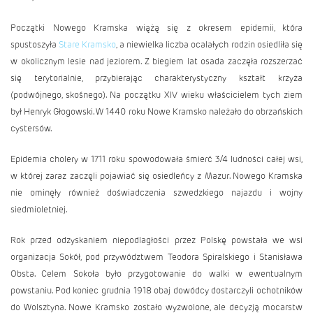
Początki Nowego Kramska wiążą się z okresem epidemii, która
spustoszyła
Stare Kramsko
, a niewielka liczba ocalałych rodzin osiedliła się
w okolicznym lesie nad jeziorem. Z biegiem lat osada zaczęła rozszerzać
się terytorialnie, przybierając charakterystyczny kształt krzyża
(podwójnego, skośnego). Na początku XIV wieku właścicielem tych ziem
był Henryk Głogowski. W 1440 roku Nowe Kramsko należało do obrzańskich
cystersów.
Epidemia cholery w 1711 roku spowodowała śmierć 3/4 ludności całej wsi,
w której zaraz zaczęli pojawiać się osiedleńcy z Mazur. Nowego Kramska
nie ominęły również doświadczenia szwedzkiego najazdu i wojny
siedmioletniej.
Rok przed odzyskaniem niepodlagłości przez Polskę powstała we wsi
organizacja Sokół, pod przywództwem Teodora Spiralskiego i Stanisława
Obsta. Celem Sokoła było przygotowanie do walki w ewentualnym
powstaniu. Pod koniec grudnia 1918 obaj dowódcy dostarczyli ochotników
do Wolsztyna. Nowe Kramsko zostało wyzwolone, ale decyzją mocarstw