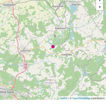
-
Leaflet
| ©
OpenStreetMap
contributors