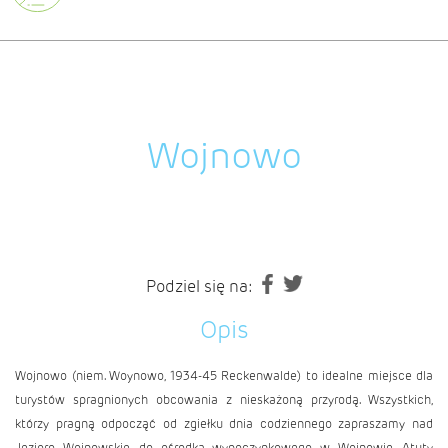
Wojnowo
Podziel się na:
Opis
Wojnowo (niem. Woynowo, 1934-45 Reckenwalde) to idealne miejsce dla
turystów spragnionych obcowania z nieskażoną przyrodą. Wszystkich,
którzy pragną odpocząć od zgiełku dnia codziennego zapraszamy nad
Jezioro Wojnowskie, do ośrodka wypoczynkowego w Wojnowie. Atuty