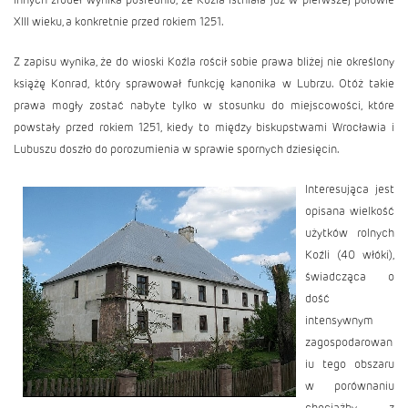
XIII wieku, a konkretnie przed rokiem 1251.
Z zapisu wynika, że do wioski Koźla rościł sobie prawa bliżej nie określony
książę Konrad, który sprawował funkcję kanonika w Lubrzu. Otóż takie
prawa mogły zostać nabyte tylko w stosunku do miejscowości, które
powstały przed rokiem 1251, kiedy to między biskupstwami Wrocławia i
Lubuszu doszło do porozumienia w sprawie spornych dziesięcin.
Interesująca jest
opisana wielkość
użytków rolnych
Koźli (40 włóki),
świadcząca o
dość
intensywnym
zagospodarowan
iu tego obszaru
w porównaniu
chociażby z