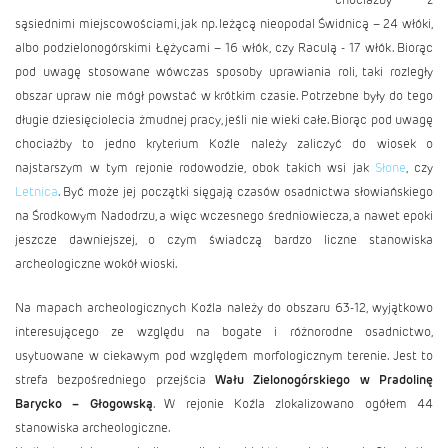
sąsiednimi miejscowościami, jak np. leżącą nieopodal
Świdnicą
– 24 włóki,
albo podzielonogórskimi Łężycami – 16 włók, czy
Raculą
- 17 włók. Biorąc
pod uwagę stosowane wówczas sposoby uprawiania roli, taki rozległy
obszar upraw nie mógł powstać w krótkim czasie. Potrzebne były do tego
długie dziesięciolecia żmudnej pracy, jeśli nie wieki całe. Biorąc pod uwagę
chociażby to jedno kryterium Koźle należy zaliczyć do wiosek o
najstarszym w tym rejonie rodowodzie, obok takich wsi jak
Słone
, czy
Letnica
. Być może jej początki sięgają czasów osadnictwa słowiańskiego
na Środkowym Nadodrzu, a więc wczesnego średniowiecza, a nawet epoki
jeszcze dawniejsz
ej, o czym świadczą bardzo liczne stanowiska
archeologiczne wokół wioski.
Na mapach archeologicznych Koźla należy do obszaru 63-12, wyjątkowo
interesującego ze względu na bogate i różnorodne osadnictwo,
usytuowane w ciekawym pod względem morfologicznym terenie. Jest to
strefa bezpośredniego przejścia
Wału Zielonogórskiego w Pradolinę
Barycko – Głogowską
. W rejonie Koźla zlokalizowano ogółem 44
stanowiska archeologiczne.