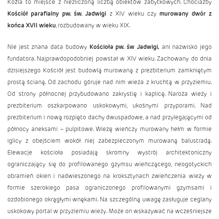
Koźla to miejsce z niezliczoną liczbą obiektów zabytkowych. Chociażby
Kościół parafialny pw. św. Jadwigi
z XIV wieku czy
murowany dwór z
końca XVII wieku
, rozbudowany w wieku XIX.
Nie jest znana data budowy
Kościoła pw. św Jadwigi,
ani nazwisko jego
fundatora. Najprawdopodobniej powstał w XIV wieku. Zachowany do dnia
dzisiejszego Kościół jest budowlą murowaną z prezbiterium zamkniętym
prostą ścianą. Od zachodu góruje nad nim wieża z kruchtą w przyziemiu.
Od strony północnej przybudowano zakrystię i kaplicę. Naroża wieży i
prezbiterium oszkarpowano uskokowymi, ukośnymi przyporami. Nad
prezbiterium i nową rozpięto dachy dwuspadowe, a nad przylegającymi od
północy aneksami – pulpitowe. Wieżę wieńczy murowany hełm w formie
iglicy z obejściem wokół niej zabezpieczonym murowaną balustradą.
Elewacje kościoła posiadają skromny wystrój architektoniczny
ograniczający się do profilowanego gzymsu wieńczącego, neogotyckich
obramień okien i nadwieszonego na kroksztynach zwieńczenia wieży w
formie szerokiego pasa ograniczonego profilowanymi gzymsami i
ozdobionego okrągłymi wnękami. Na szczególną uwagę zasługuje ceglany
uskokowy portal w przyziemiu wieży. Może on wskazywać na wcześniejsze