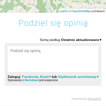
Leaflet
| ©
OpenStreetMap
contributors
Podziel się opinią