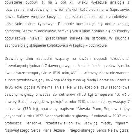
powstanie budowli tj. na 2 poł. XIII wieku, wykazuje analogie z
rozwiązaniami stosowanymi w romańskich kościołach np. w Szprotawie,
Iławie. Salowe wnętrze łączy sie z prezbiterium szerokim zamkniętym
półkoliście łukiem tęczowym. Podobnie komunikuje się ono z kaplicą
północną. Szerokim odcinkowo zamkniętym łukiem otwiera się do kruchty
podwieżowej. Nawa i prezbiterium nakryte są stropem. W kruchcie
zachowało się sklepienie kolebkowe, a w kaplicy – odcinkowe.
Drewniany chór zachodni, wsparty na dwóch słupach “ozdobiono"
drewnianymi płycinami. Z dawnego wyposażenia kościoła przetrwały m. in.
dwa ołtarze neogotyckie z 1816 roku, XVIII – wieczny obraz nieznanego
autora przedstawiający św. Annę Matkę z córką Marią i obraz św. Józefa z
1906 roku pędzla Wilhelma Thiela. Na wieży kościoła zawieszono dwa
dzwony: większy o wadze 23 cetnarów (1150 kg) z napisem “O, królu
chwały Bożej, przybądź w pokoju” z roku 1510, oraz mniejszy, ważący 7
cetnarów (350 kg), opatrzony napisem “Chwała Panu, Bogu w trójcy
jedynemu” z roku 1677. Neogotycki ołtarz główny ufundował w 1907 roku
proboszcz Henschke. Przedstawia on św. Jadwigę między figurami
Najświętszego Serca Pana Jezusa i Niepokalanego Serca Najświętszej