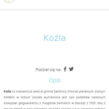
Koźla
Podziel się na:
Opis
Koźla
to malownicza wieś w
gminie Świdnica
. Chociaż pierwszym znanym
źródłem, w którym została wymieniona jest spis podatków należnych
biskupowi głogowskiemu, z majątków ziemskich w diecezji z 1305 roku, z
innych źródeł wynika pośrednio, że Koźla istniała już w pierwszej połowie