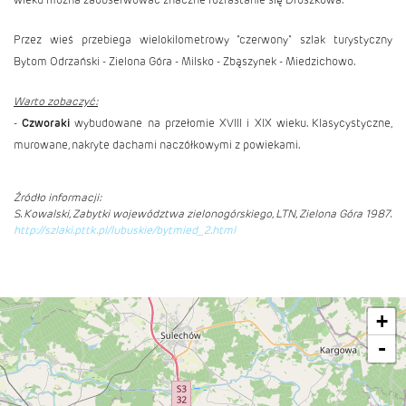
Przez wieś przebiega wielokilometrowy "czerwony" szlak turystyczny
Bytom Odrzański -
Zielona Góra
- Milsko - Zbąszynek - Miedzichowo.
Warto zobaczyć:
-
Czworaki
wybudowane na przełomie XVIII i XIX wieku. Klasycystyczne,
murowane, nakryte dachami naczółkowymi z powiekami.
Źródło informacji:
S. Kowalski, Zabytki województwa zielonogórskiego, LTN, Zielona Góra 1987.
http://szlaki.pttk.pl/lubuskie/bytmied_2.html
+
-