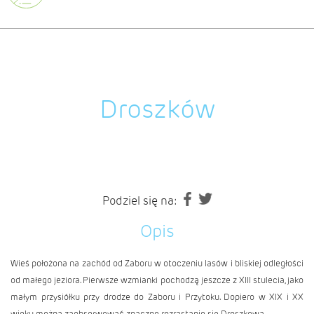
Droszków
Podziel się na:
Opis
Wieś położona na zachód od
Zaboru
w otoczeniu lasów i bliskiej odległości
od małego jeziora. Pierwsze wzmianki pochodzą jeszcze z XIII stulecia, jako
małym przysiółku przy drodze do
Zaboru
i
Przytoku
. Dopiero w XIX i XX
wieku można zaobserwować znaczne rozrastanie się Droszkowa.