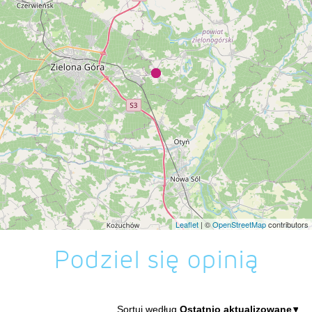
Leaflet
| ©
OpenStreetMap
contributors
Podziel się opinią