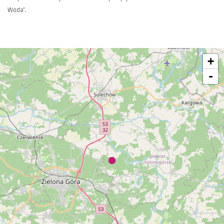
Woda".
+
-