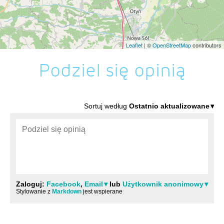
Leaflet
| ©
OpenStreetMap
contributors
Podziel się opinią