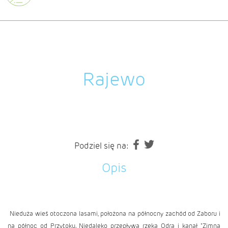
Rajewo
Podziel się na:
Opis
Nieduża wieś otoczona lasami, położona na północny zachód od
Zaboru
i
na północ od
Przytoku
. Niedaleko przepływa rzeka Odra i kanał "Zimna