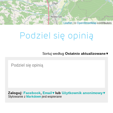
Leaflet
| ©
OpenStreetMap
contributors
Podziel się opinią