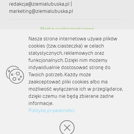
redakcja@ziemialubuska.pl |
marketing@ziemialubuska.pl
Media społecznościowe
Nasza strona internetowa używa plików
cookies (tzw. ciasteczka) w celach
statystycznych, reklamowych oraz
funkcjonalnych. Dzięki nim możemy
O nas
indywidualnie dostosować stronę do
Twoich potrzeb. Każdy może
Kontakt
zaakceptować pliki cookies albo ma
Polityka prywatności
możliwość wyłączenia ich w przeglądarce,
dzięki czemu nie będą zbierane żadne
Aktualności
informacje.
Polityka prywatności
Zaplanuj podróż
© amb software 2004-2021