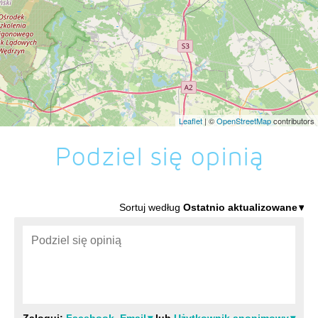
Leaflet
| ©
OpenStreetMap
contributors
Podziel się opinią