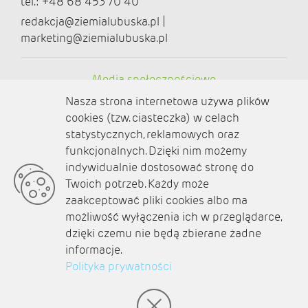
tel.: +48 68 453 70 40
redakcja@ziemialubuska.pl |
marketing@ziemialubuska.pl
Media społecznościowe
Nasza strona internetowa używa plików
cookies (tzw. ciasteczka) w celach
statystycznych, reklamowych oraz
funkcjonalnych. Dzięki nim możemy
O nas
indywidualnie dostosować stronę do
Twoich potrzeb. Każdy może
Kontakt
zaakceptować pliki cookies albo ma
Polityka prywatności
możliwość wyłączenia ich w przeglądarce,
dzięki czemu nie będą zbierane żadne
Aktualności
informacje.
Polityka prywatności
Zaplanuj podróż
© amb software 2004-2021