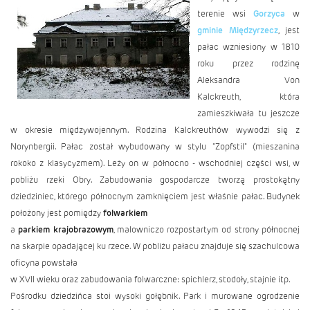
terenie wsi
Gorzyca
w
gminie Międzyrzecz
, jest
pałac wzniesiony w 1810
roku przez rodzinę
Aleksandra Von
Kalckreuth, która
zamieszkiwała tu jeszcze
w okresie międzywojennym. Rodzina Kalckreuthów wywodzi się z
Norynbergii. Pałac został wybudowany w stylu "Zopfstil" (mieszanina
rokoko z klasycyzmem). Leży on w północno - wschodniej części wsi, w
pobliżu rzeki Obry. Zabudowania gospodarcze tworzą prostokątny
dziedziniec, którego północnym zamknięciem jest właśnie pałac. Budynek
położony jest pomiędzy
folwarkiem
a
parkiem krajobrazowym
, malowniczo rozpostartym od strony północnej
na skarpie opadającej ku rzece. W pobliżu pałacu znajduje się szachulcowa
oficyna powstała
w XVII wieku oraz zabudowania folwarczne: spichlerz, stodoły, stajnie itp.
Pośrodku dziedzińca stoi wysoki gołębnik. Park i murowane ogrodzenie