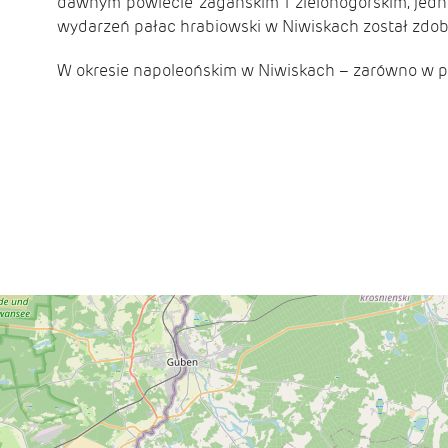
dawnym powiecie żagańskim i zielonogórskim, jedn
wydarzeń pałac
hrabiowski w Niwiskach został zd
W okresie napoleońskim w Niwiskach – zarówno w pał