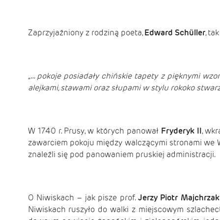
Zaprzyjaźniony z rodziną poeta
,
Edward Sch
ü
ller
, ta
„… pokoje posiadały chińskie tapety z pięknymi wzor
alejkami, stawami oraz słupami w stylu rokoko stwarz
W 1740 r. Prusy, w których panował
Fryderyk II
, wk
zawarciem pokoju między walczącymi stronami we Wr
znaleźli się pod panowaniem pruskiej administracji.
O Niwiskach – jak pisze prof.
Jerzy Piotr Majchrzak
Niwiskach ruszyło do walki z miejscowym szlache