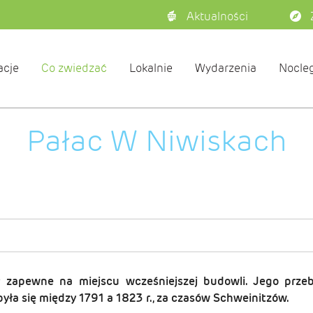
Aktualności
acje
Co zwiedzać
Lokalnie
Wydarzenia
Nocleg
Pałac W Niwiskach
 zapewne na miejscu wcześniejszej
budowli. Jego prze
była się między
1791 a
1823 r., za czasów Schweinitzów.