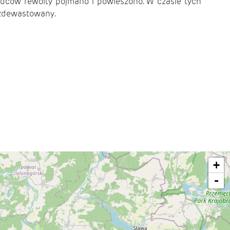
ódców rewolty pojmano i powieszono. W czasie tych
 zdewastowany
.
+
-