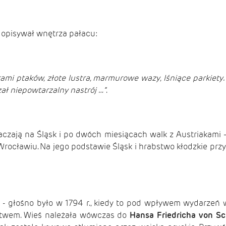
k opisywał wnętrza pałacu:
ami ptaków, złote lustra, marmurowe wazy, lśniące parkiety.
ał niepowtarzalny nastrój …”
.
raczają na Śląsk i po dwóch miesiącach walk z Austriakami – 
ocławiu. Na jego podstawie Śląsk i hrabstwo kłodzkie przyp
- głośno było w 1794 r., kiedy to pod wpływem wydarzeń 
ctwem. Wieś należała wówczas do
Hansa Friedricha von Sc