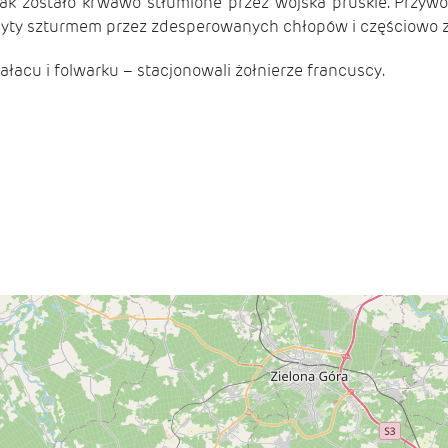
ak zostało krwawo stłumione przez wojska pruskie. Przyw
obyty szturmem przez zdesperowanych chłopów i częściowo
acu i folwarku – stacjonowali żołnierze francuscy.