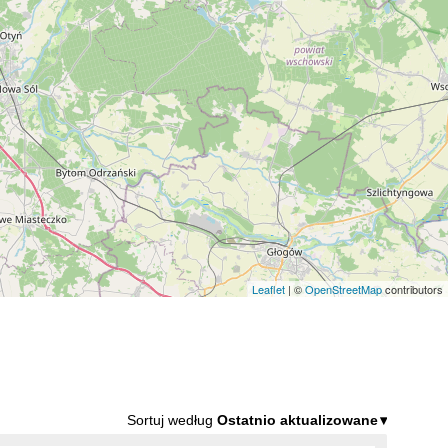
Leaflet
| ©
OpenStreetMap
contributors