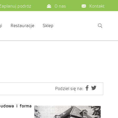
Zaplanuj podróż
O nas
Kontakt
i
Restauracje
Sklep
Podziel się na:
budowa i forma