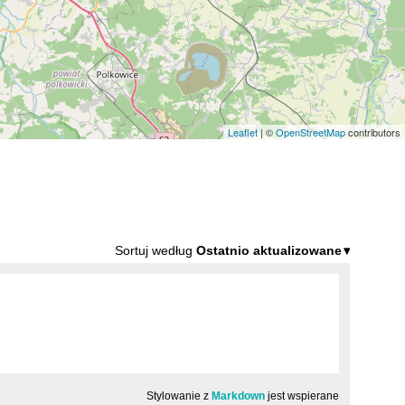
Leaflet
| ©
OpenStreetMap
contributors