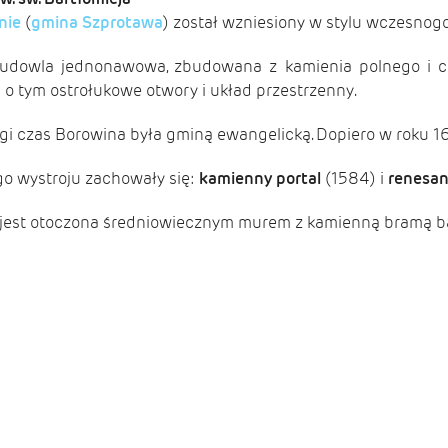
nie
(
gmina Szprotawa
) został wzniesiony w stylu wczesnog
budowla jednonawowa, zbudowana z kamienia polnego i ce
o tym ostrołukowe otwory i układ przestrzenny.
gi czas Borowina była gminą ewangelicką. Dopiero w roku 1654
o wystroju zachowały się:
kamienny portal
(1584) i
renesan
jest otoczona średniowiecznym murem z kamienną bramą ba