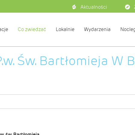
Aktualności
acje
Co zwiedzać
Lokalnie
Wydarzenia
Nocleg
P.w. Św. Bartłomieja W 
.w. św. Bartłomieja