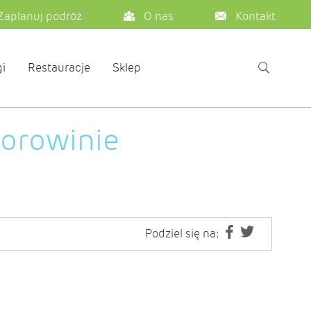
Zaplanuj podróż
O nas
Kontakt
i
Restauracje
Sklep
Borowinie
Podziel się na: