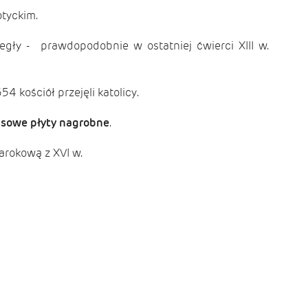
otyckim.
gły - prawdopodobnie w ostatniej ćwierci XIII w.
 kościół przejęli katolicy.
sowe płyty nagrobne
.
rokową z XVI w.