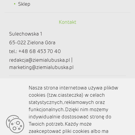
Sklep
Kontakt
Sulechowska 1
65-022 Zielona Góra
tel.: +48 68 453 70 40
redakcja@ziemialubuska.pl |
marketing@ziemialubuska.pl
Media społecznościowe
Nasza strona internetowa używa plików
cookies (tzw. ciasteczka) w celach
statystycznych, reklamowych oraz
funkcjonalnych. Dzięki nim możemy
O nas
indywidualnie dostosować stronę do
Twoich potrzeb. Każdy może
Kontakt
zaakceptować pliki cookies albo ma
Polityka prywatności