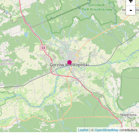
+
-
Leaflet
| ©
OpenStreetMap
contributors