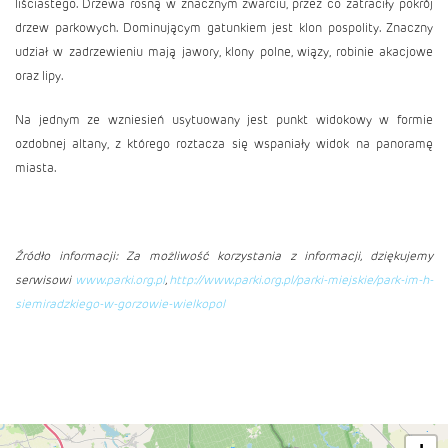
liściastego. Drzewa rosną w znacznym zwarciu, przez co zatraciły pokrój
drzew parkowych. Dominującym gatunkiem jest klon pospolity. Znaczny
udział w zadrzewieniu mają jawory, klony polne, wiązy, robinie akacjowe
oraz lipy.
Na jednym ze wzniesień usytuowany jest punkt widokowy w formie
ozdobnej altany, z którego roztacza się wspaniały widok na panoramę
miasta.
Źródło informacji: Za możliwość korzystania z informacji, dziękujemy
serwisowi
www.parki.org.pl
,
http://www.parki.org.pl/parki-miejskie/park-im-h-
siemiradzkiego-w-gorzowie-wielkopol