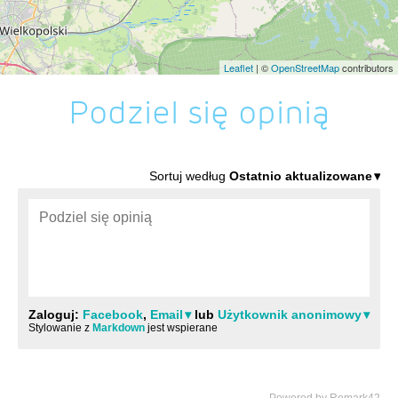
Leaflet
| ©
OpenStreetMap
contributors
Podziel się opinią