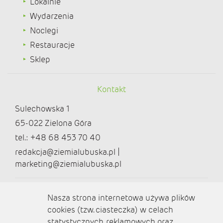
Lokalnie
Wydarzenia
Noclegi
Restauracje
Sklep
Kontakt
Sulechowska 1
65-022 Zielona Góra
tel.: +48 68 453 70 40
redakcja@ziemialubuska.pl |
marketing@ziemialubuska.pl
Media społecznościowe
Nasza strona internetowa używa plików
cookies (tzw. ciasteczka) w celach
statystycznych, reklamowych oraz