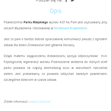
Podziel się na:
Opis
Powierzchnia
Parku Miejskiego
wynosi 4.01 ha. Park jest usytuowany przy
ulicach Wyzwolenia i Gorzowskiej w
Strzelcach Krajeńskich
.
Jest to park o bardzo dobrze opracowanej komunikacji pieszej z ogrodem
zabaw dla dzieci. Drzewostan jest głównie liściasty.
Dzięki małemu zagęszczeniu drzewostanu, sprzyja odpoczynkowi m.in.
fizjologicznej regeneracji wzroku. Przenoszenie widzenia do różnych stref
parku pozwala na częstą akomodację oczu w warunkach naturalnej
zieleni. Jest przewiewny, co pozwala oddychać świeżym powietrzem,
szczególnie dzieciom w czasie zabaw.
Źródło informacji:
www.strzelce.pl