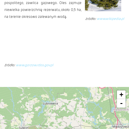
pospolitego, zawilca gajowego. Oles zajmuje
niewielka powierzchnię rezerwatu, około 0,5 ha,
na terenie okresowo zalewanym wodą.
żródło:
www.wikipedia.pl
źródło:
www.gorzow.rdos.gov.pl
+
-