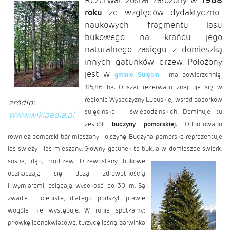
Rezerwat został założony w
1968
roku
ze względów dydaktyczno-
naukowych fragmentu lasu
bukowego na krańcu jego
naturalnego zasięgu z domieszką
innych gatunków drzew. Położony
jest w
gminie Sulęcin
i ma powierzchnię
115,86 ha. Obszar rezerwatu znajduje się w
regionie Wysoczyzny Lubuskiej, wśród pagórków
żródło:
sulęcińsko – świebodzińskich. Dominuje tu
www.wikipedia.pl
zespół
buczyny pomorskiej
. Odnotowano
również pomorski bór mieszany i olszynę. Buczyna pomorska reprezentuje
las świeży i las mieszany. Główny gatunek to buk,
a w domieszce świerk,
sosna, dąb, modrzew. Drzewostany bukowe
odznaczają się dużą zdrowotnością
i wymiarami, osiągają wysokość do 30 m. Są
zwarte i cieniste, dlatego podszyt prawie
wogóle nie występuje. W runie spotkamy:
prłówkę jednokwiatową, turzycę leśną, barwinka