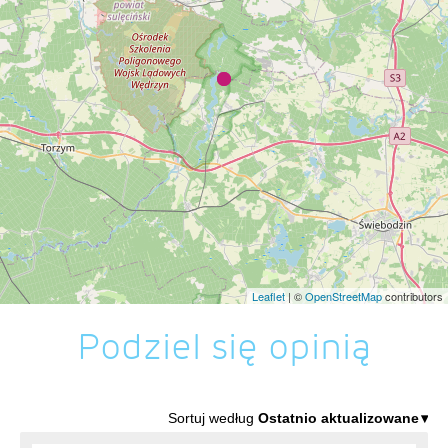
Leaflet
| ©
OpenStreetMap
contributors
Podziel się opinią