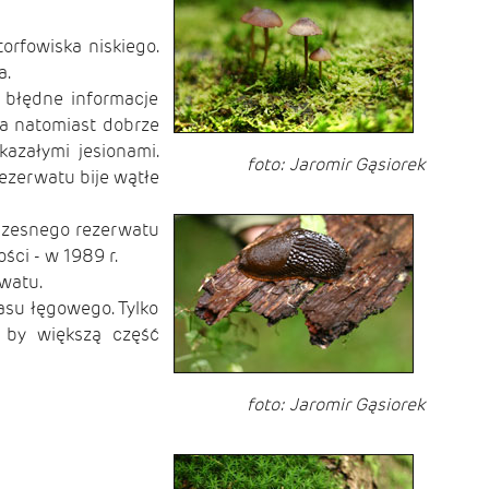
orfowiska niskiego.
a.
 błędne informacje
ma natomiast dobrze
azałymi jesionami.
foto: Jaromir Gąsiorek
rezerwatu bije wątłe
wczesnego rezerwatu
ści - w 1989 r.
watu.
lasu łęgowego. Tylko
 by większą część
foto: Jaromir Gąsiorek