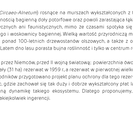
Circaeo-Alnetum
) rosnące na murszach wykształconych z t
nnością bagienną doły potorfowe oraz powoli zarastająca łąk
ycznych ani faunistycznych, mimo że czasami spotyka się
iego i woskownicy bagiennej. Wielką wartość przyrodniczą 
ponad 100-letnich drzewostanów olszowych, a także z ok
 Latem dno lasu porasta bujna roślinność i tylko w centrum 
ż przez Niemców, przed II wojną światową; powierzchnia ó
ły (31 ha) rezerwat w 1959 r., a rezerwat w pierwotnej wielko
odników przygotowano projekt planu ochrony dla tego rezer
sc, gdzie zachował się tak duży i dobrze wykształcony płat 
ną dynamikę takiego ekosystemu. Dlatego proponujemy,
kiejkolwiek ingerencji.