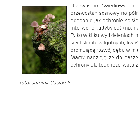
Drzewostan świerkowy na m
drzewostan sosnowy na półn
podobnie jak ochronie ścisł
interwencji, gdyby coś (np. m
Tylko w kilku wydzieleniach
siedliskach wilgotnych, kw
promującą rozwój dębu w mie
Mamy nadzieję, że do nasze
ochrony dla tego rezerwatu 
foto: Jaromir Gąsiorek