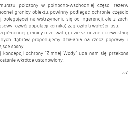
urszu, położony w północno-wschodniej części rezerwa
ocnej granicy obiektu, powinny podlegać ochronie części
ej, polegającej na wstrzymaniu się od ingerencji, ale z z
asowy rozwój populacji kornika) zagroziło trwałości lasu.
 na północnej granicy rezerwatu, gdzie sztuczne drzewosta
aśnych dąbrów, proponujemy działania na rzecz poprawy ic
jsce sosny.
j koncepcji ochrony "Zimnej Wody" uda nam się przekon
zostanie wkrótce ustanowiony.
zr