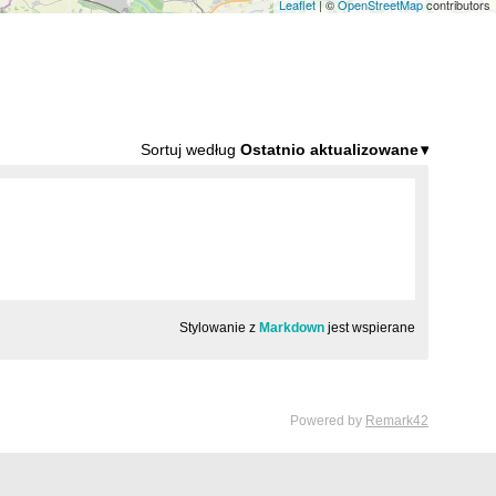
Leaflet
| ©
OpenStreetMap
contributors