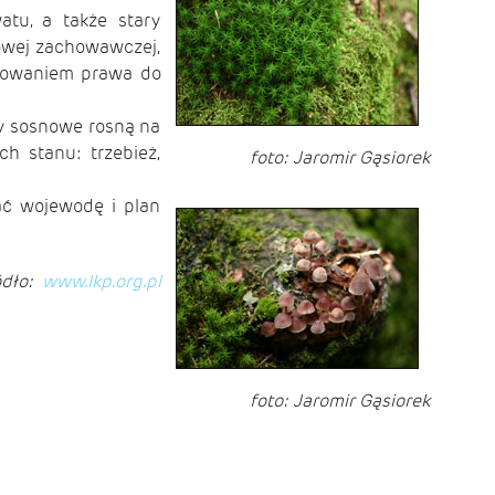
tu, a także stary
owej zachowawczej,
achowaniem prawa do
ny sosnowe rosną na
h stanu: trzebież,
foto: Jaromir Gąsiorek
ać wojewodę i plan
ódło:
www.lkp.org.pl
foto: Jaromir Gąsiorek