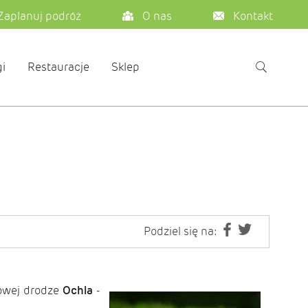
Zaplanuj podróż
O nas
Kontakt
i
Restauracje
Sklep
Podziel się na:
towej drodze
Ochla
-