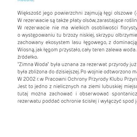
Większość jego powierzchni zajmują łęgi olszowe (
W rezerwacie są także płaty olsów, zarastające rośli
W rezerwacie nie ma wielkich osobliwości floryst
o występowaniu tu brzozy niskiej, skrzypu olbrzym
zachowany ekosystem lasu łęgowego, z dominacją 
Wiosną, jak łęgom przystało, cały teren zalewa woda.
źródełko.
"Zimna Woda" była uznana za rezerwat przyrody ju
była zbliżona do dzisiejszej. Po wojnie odtworzono ma
W 2002 r. w Pracowni Ochrony Przyrody Klubu Przyr
Jest to jedno z nielicznych na ziemi lubuskiej miej
tutaj można zachować i obserwować spontanicz
rezerwatu poddać ochronie ścisłej i wyłączyć spod ja