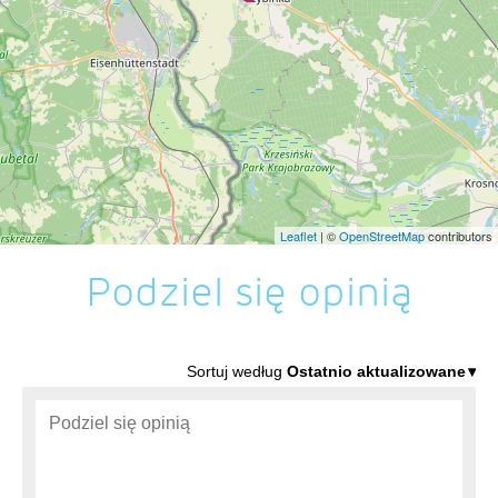
Leaflet
| ©
OpenStreetMap
contributors
Podziel się opinią