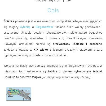
Podziel się na:
Opis
Ścieżka
położona jest w malowniczym kompleksie leśnym, rozciągającym
się między
Cybinką
a
Bieganowem
. Posiada duże walory poznawcze i
estetyczne. Ukazuje bowiem obserwatorowi, najciekawsze bogactwo
tworów przyrody, nierzadko o unikalnym, ponadlokalnym znaczeniu.
Głównymi atrakcjami ścieżki są
drzewostany liściaste i mieszane
,
zakładane jeszcze w
XIX wieku
, z licznymi okazałymi drzewami oraz z
typowym, piętrowym układem roślinności leśnej.
Wejścia na trasę przyrodniczą znajdują się w Bieganowie i Cybince. W
miejscach tych ustawione są
tablice z planem sytuacyjnym ścieżki
.
Obrazuje to poniższa
mapka
(
w celu powiększenia, należy kliknąć
):