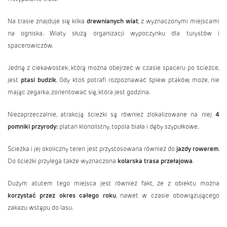
Na trasie znajduje się kilka
drewnianych wiat
, z wyznaczonymi miejscami
na ogniska. Wiaty służą organizacji wypoczynku dla turystów i
spacerowiczów.
Jedną z ciekawostek, którą można obejrzeć w czasie spaceru po ścieżce,
jest
ptasi budzik
. Gdy ktoś potrafi rozpoznawać śpiew ptaków, może, nie
mając zegarka, zorientować się, która jest godzina.
Niezaprzeczalnie, atrakcją ścieżki są również zlokalizowane na niej
4
pomniki przyrody:
platan klonolistny, topola biała i dęby szypułkowe.
Ścieżka i jej okoliczny teren jest przystosowana również do
jazdy rowerem
.
Do ścieżki przylega także wyznaczona
kolarska trasa przełajowa
.
Dużym atutem tego miejsca jest również fakt, że z obiektu można
korzystać przez okres całego roku
, nawet w czasie obowiązującego
zakazu wstępu do lasu.