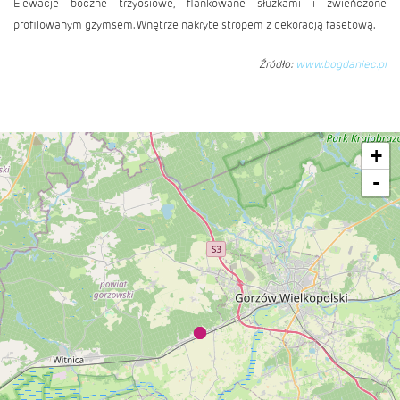
Elewacje boczne trzyosiowe, flankowane służkami i zwieńczone
profilowanym gzymsem. Wnętrze nakryte stropem z dekoracją fasetową.
Źródło:
www.bogdaniec.pl
+
-