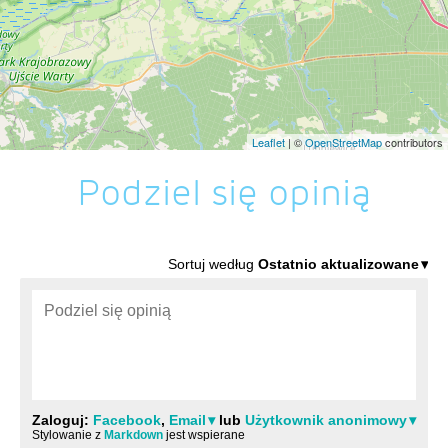
Leaflet
| ©
OpenStreetMap
contributors
Podziel się opinią