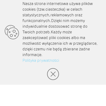
redakcja@ziemialubuska.pl |
Nasza strona internetowa używa plików
marketing@ziemialubuska.pl
cookies (tzw. ciasteczka) w celach
statystycznych, reklamowych oraz
funkcjonalnych. Dzięki nim możemy
Media społecznościowe
indywidualnie dostosować stronę do
Twoich potrzeb. Każdy może
zaakceptować pliki cookies albo ma
możliwość wyłączenia ich w przeglądarce,
dzięki czemu nie będą zbierane żadne
O nas
informacje.
Kontakt
Polityka prywatności
Polityka prywatności
Aktualności
Zaplanuj podróż
© amb software 2004-2021