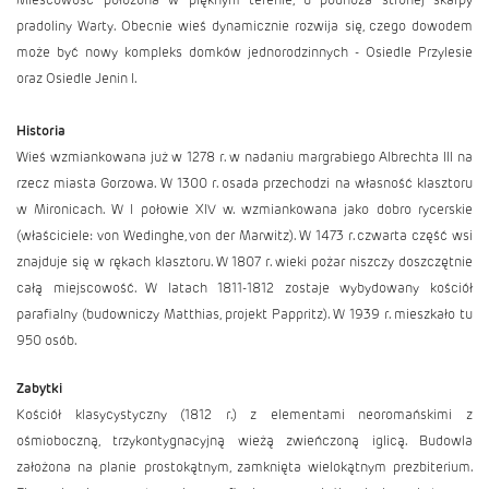
pradoliny Warty. Obecnie wieś dynamicznie rozwija się, czego dowodem
może być nowy kompleks domków jednorodzinnych - Osiedle Przylesie
oraz Osiedle Jenin I.
Historia
Wieś wzmiankowana już w 1278 r. w nadaniu margrabiego Albrechta III na
rzecz miasta Gorzowa. W 1300 r. osada przechodzi na własność klasztoru
w Mironicach. W I połowie XIV w. wzmiankowana jako dobro rycerskie
(właściciele: von Wedinghe, von der Marwitz). W 1473 r. czwarta część wsi
znajduje się w rękach klasztoru. W 1807 r. wieki pożar niszczy doszczętnie
całą miejscowość. W latach 1811-1812 zostaje wybydowany kościół
parafialny (budowniczy Matthias, projekt Pappritz). W 1939 r. mieszkało tu
950 osób.
Zabytki
Kościół klasycystyczny (1812 r.) z elementami neoromańskimi z
ośmioboczną, trzykontygnacyjną wieżą zwieńczoną iglicą. Budowla
założona na planie prostokątnym, zamknięta wielokątnym prezbiterium.