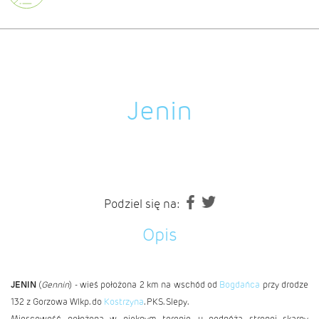
Jenin
Podziel się na:
Opis
JENIN
(
Gennin
) - wieś położona 2 km na wschód od
Bogdańca
przy drodze
132 z Gorzowa Wlkp. do
Kostrzyna
. PKS. Slepy.
Miescowość położona w pięknym terenie, u podnóża stronej skarpy