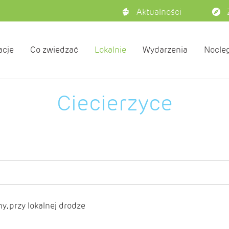
Aktualności
acje
Co zwiedzać
Lokalnie
Wydarzenia
Nocleg
Ciecierzyce
, przy lokalnej drodze