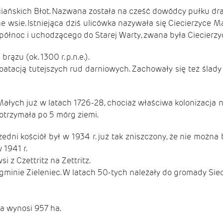
ńskich Błot. Nazwana została na cześć dowódcy pułku drago
e wsie. Istniejąca dziś ulicówka nazywała się Ciecierzyce
ółnoc i uchodzącego do Starej Warty, zwana była Ciecierzyc
rązu (ok. 1300 r. p.n.e.).
atacją tutejszych rud darniowych. Zachowały się też ślady 
łych już w latach 1726-28, chociaż właściwa kolonizacja na
otrzymała po 5 mórg ziemi.
przedni kościół był w 1934 r. już tak zniszczony, że nie m
 1941 r.
i z Czettritz na Zettritz.
minie Zieleniec. W latach 50-tych należały do gromady Sied
ia wynosi 957 ha.