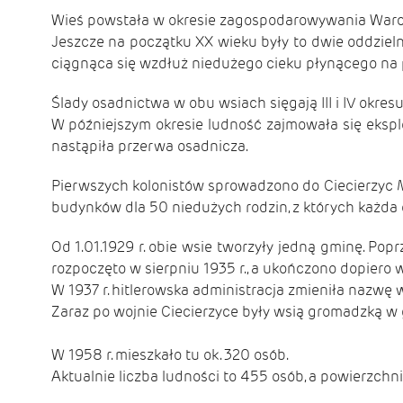
Wieś powstała w okresie zagospodarowywania Warcia
Jeszcze na początku XX wieku były to dwie oddzieln
ciągnąca się wzdłuż niedużego cieku płynącego na p
Ślady osadnictwa w obu wsiach sięgają III i IV okresu b
W późniejszym okresie ludność zajmowała się eksplo
nastąpiła przerwa osadnicza.
Pierwszych kolonistów sprowadzono do Ciecierzyc Ma
budynków dla 50 niedużych rodzin, z których każda 
Od 1.01.1929 r. obie wsie tworzyły jedną gminę. Po
rozpoczęto w sierpniu 1935 r., a ukończono dopiero w
W 1937 r. hitlerowska administracja zmieniła nazwę ws
Zaraz po wojnie Ciecierzyce były wsią gromadzką w g
W 1958 r. mieszkało tu ok. 320 osób.
Aktualnie liczba ludności to 455 osób, a powierzchn