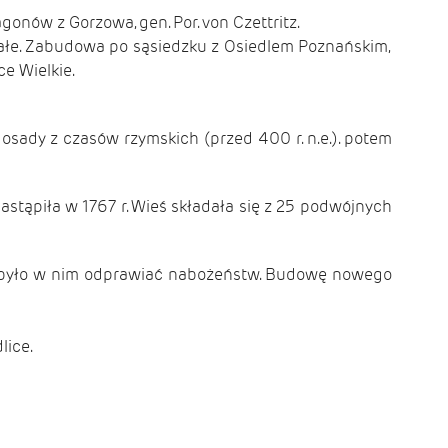
nów z Gorzowa, gen. Por. von Czettritz.
 Małe. Zabudowa po sąsiedzku z Osiedlem Poznańskim,
e Wielkie.
osady z czasów rzymskich (przed 400 r. n.e.). potem
stąpiła w 1767 r. Wieś składała się z 25 podwójnych
ożna było w nim odprawiać nabożeństw. Budowę nowego
lice.