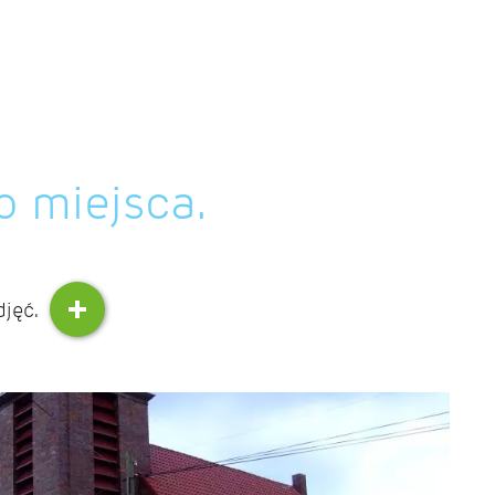
o miejsca.
djęć.