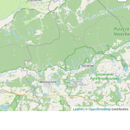
Leaflet
| ©
OpenStreetMap
contributors