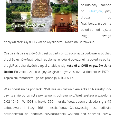
południowy zachód
od
Lubiszyna
, przy
drodze do
Myśliborza, nieco na
południe od ujścia
Pręgi, lewego
dopływu rzeki Myśli i 13 km od Myśliborza - Równina Gorzowska.
Osada składa się z dwóch części: partii o rozrzuconej zabudowie w pobliżu
drogi Ściechów-Myślibórz i regularnej ulicówki położonej na południe od tej
drogi. Pośrodku dwóch części znajduje się
kościół z XVIII w. pw. św. Jana
Bosko
. Po zakończeniu wojny świątynia była zniszczona, dopiero w 1970 r.
zajęto się remontem i poświęcono ją 12.10.1973 r.
Wieś powstała na początku XVIII wieku - nazwa niemiecka to Nesselgrund-
czyli ziemia porośnięta pokrzywami, pokrzywisko. Wieś została wyzwolona
2.02 1945 r. W 1958 r. liczyła 230 mieszkańców, obecnie składa się z 45
zabudowań i liczy 168 mieszkańców. Ciekawostką jest odkryte
przypadkowo, bo podczas przygotowania wykopu pod sadzonki drzew