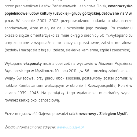
przez pracowników Lasów Państwowych Leśnictwa Dolsk,
cmentarzysko
popielnicowe ludów kultury łużyckiej - grupy górzyckiej, datowane na V w.
p.n.e.
W sezonie 2001- 2002 przeprowadzono badania o charakterze
sondażowym, które miały na celu określenie jego zasięgu. Po zbadaniu
okazało się, że cmentarzysko zajmuje okrąg o średnicy 50 m, wykopano tu
urny zdobione z wyposażeniem: naczynia przystawne, zabytki metalowe
(ozdoby i narzędzia z brązu i żelaza, siekierka kamienna, szpile i zausznice).
Wykopane
eksponaty
można obejrzeć na wystawie w Muzeum Pojezierza
Myśliborskiego w Myśliborzu. 10 lipca 2011 r., w 66 - rocznicę zakończenia II
Wojny Światowej, przy placu obok kościoła, postawiony został pomnik w
hołdzie Kombatantom walczącym w obronie II Rzeczypospolitej Polski w
latach 1939 -1945. Na pamiątkę tego wydarzenia mieszkańcy wydali
również kartkę okolicznościową.
Przez miejscowość Gajewo prowadzi
szlak rowerowy „ Z biegiem Myśli”
.
Źródło informacji oraz zdjęcie:
www.lubiszyn.pl