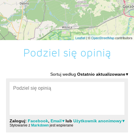
Leaflet
| ©
OpenStreetMap
contributors
Podziel się opinią