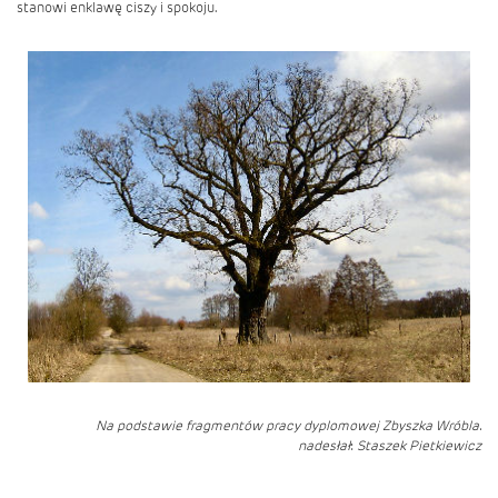
stanowi enklawę ciszy i spokoju.
Na podstawie fragmentów pracy dyplomowej Zbyszka Wróbla.
nadesłał
:
Staszek Pietkiewicz