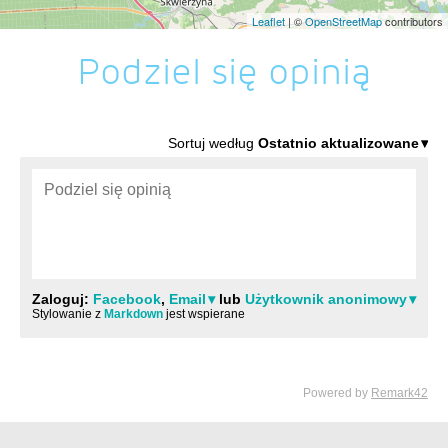
Leaflet
| ©
OpenStreetMap
contributors
Podziel się opinią