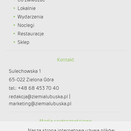
Lokalnie
Wydarzenia
Noclegi
Restauracje
Sklep
Kontakt
Sulechowska 1
65-022 Zielona Góra
tel.: +48 68 453 70 40
redakcja@ziemialubuska.pl |
marketing@ziemialubuska.pl
Media społecznościowe
Nasza strona internetowa używa plików