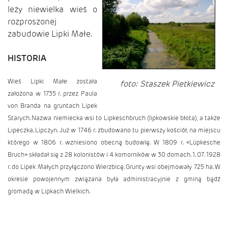
leży niewielka wieś o
rozproszonej
zabudowie Lipki Małe.
HISTORIA
Wieś Lipki Małe została
foto: Staszek Pietkiewicz
założona w 1735 r. przez Paula
von Branda na gruntach Lipek
Starych. Nazwa niemiecka wsi to Lipkeschbruch (lipkowskie błota), a także
Lipeczka, Lipczyn. Już w 1746 r. zbudowano tu pierwszy kościół, na miejscu
którego w 1806 r. wzniesiono obecną budowlę. W 1809 r. «Lüpkesche
Bruch» składał się z 28 kolonistów i 4 komorników w 30 domach. 1. 07. 1928
r. do Lipek Małych przyłączono Wierzbicę. Grunty wsi obejmowały 725 ha. W
okresie powojennym związana była administracyjnie z gminą bądź
gromadą w Lipkach Wielkich.