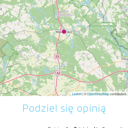
Leaflet
| ©
OpenStreetMap
contributors
Podziel się opinią