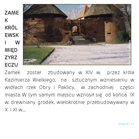
ZAME
K
KRÓL
EWSK
I W
MIĘD
ZYRZ
ECZU
Zamek został zbudowany w XIV w. przez króla
Kazimierza Wielkiego, na sztucznym wzniesieniu w
widłach rzek Obry i Paklicy, w zachodniej części
miasta. W tym samym miejscu wznosił się od końca IX
w. drewniany grodek, wielokrotnie przebudowywany w
X i XI w....
więcej »»