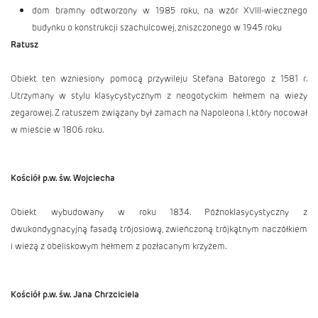
dom bramny odtworzony w 1985 roku, na wzór XVIII-wiecznego
budynku o konstrukcji szachulcowej, zniszczonego w 1945 roku
Ratusz
Obiekt ten wzniesiony pomocą przywileju Stefana Batorego z 1581 r.
Utrzymany w stylu klasycystycznym z neogotyckim hełmem na wieży
zegarowej. Z ratuszem związany był zamach na Napoleona I, który nocował
w mieście w 1806 roku.
Kościół p.w. św. Wojciecha
Obiekt wybudowany w roku 1834. Późnoklasycystyczny z
dwukondygnacyjną fasadą trójosiową, zwieńczoną trójkątnym naczółkiem
i wieżą z obeliskowym hełmem z pozłacanym krzyżem.
Kościół p.w. św. Jana Chrzciciela