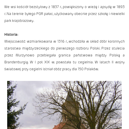
We wsi kościół bezstylowy z 1837 r., powiększony o wieżę i apsydę w 1893
r. Na terenie byłego PGR pałac, użytkowany obecnie przez szkołę i niewielki
park krajobrazowy.
Historia:
Miejscowość wzmiankowana w 1316 r., wchodziła w skład dóbr koronnych
starostwa międzyrzeckiego do pierwszego rozbioru Polski. Przez stulecia
przez Murzynowo przebiegała granica państwowa między Polską a
Brandenburgią. W I poł. XIX w. powstała tu cegielnia. W latach II wojny
światowej przy cegielni istniał obóz pracy dla 150 Polaków.