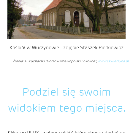
Kościół w Murzynowie - zdjęcie Staszek Pietkiewicz
Żródła: B. Kucharski "Gorzów Wielkopolski i okolice",
www.skwierzyna.pl
Podziel się swoim
widokiem tego miejsca.
Kliknij w PLUS i wybierz plik(i), które chcesz dodać do