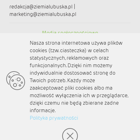
redakcja@ziemialubuska.pl |
marketing@ziemialubuska.pl
Media społecznościowe
Nasza strona internetowa używa plików
cookies (tzw. ciasteczka) w celach
statystycznych, reklamowych oraz
funkcjonalnych. Dzięki nim możemy
O nas
indywidualnie dostosować stronę do
Twoich potrzeb. Każdy może
Kontakt
zaakceptować pliki cookies albo ma
Polityka prywatności
możliwość wyłączenia ich w przeglądarce,
dzięki czemu nie będą zbierane żadne
Aktualności
informacje.
Zaplanuj podróż
Polityka prywatności
© amb software 2004-2021