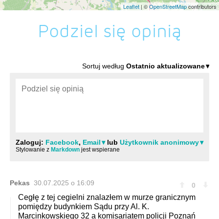
Leaflet
| ©
OpenStreetMap
contributors
Podziel się opinią