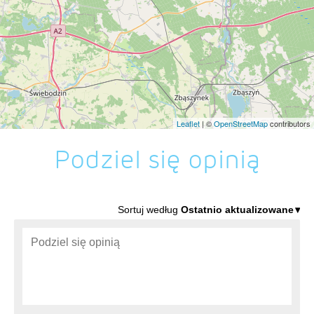
Leaflet
| ©
OpenStreetMap
contributors
Podziel się opinią