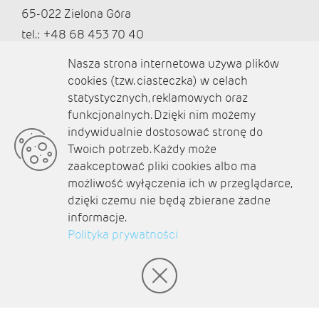
65-022 Zielona Góra
tel.: +48 68 453 70 40
redakcja@ziemialubuska.pl |
Nasza strona internetowa używa plików
marketing@ziemialubuska.pl
cookies (tzw. ciasteczka) w celach
statystycznych, reklamowych oraz
funkcjonalnych. Dzięki nim możemy
Media społecznościowe
indywidualnie dostosować stronę do
Twoich potrzeb. Każdy może
zaakceptować pliki cookies albo ma
możliwość wyłączenia ich w przeglądarce,
dzięki czemu nie będą zbierane żadne
O nas
informacje.
Kontakt
Polityka prywatności
Polityka prywatności
Aktualności
Zaplanuj podróż