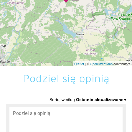
Leaflet
| ©
OpenStreetMap
contributors
Podziel się opinią