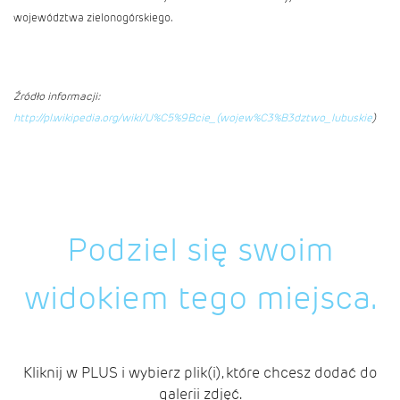
województwa zielonogórskiego.
Źródło informacji:
http://pl.wikipedia.org/wiki/U%C5%9Bcie_(wojew%C3%B3dztwo_lubuskie
)
Podziel się swoim
widokiem tego miejsca.
Kliknij w PLUS i wybierz plik(i), które chcesz dodać do
galerii zdjęć.