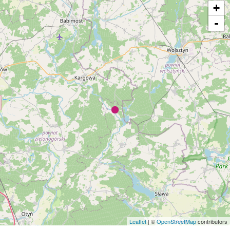
+
-
Leaflet
| ©
OpenStreetMap
contributors