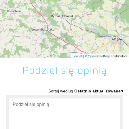
Leaflet
| ©
OpenStreetMap
contributors
Podziel się opinią