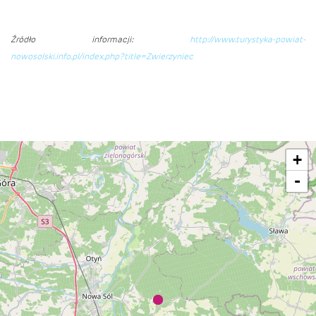
Źródło informacji:
http://www.turystyka-powiat-
nowosolski.info.pl/index.php?title=Zwierzyniec
+
-