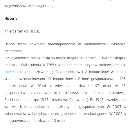
województwa zielonogórskiego.
Historia
Thiergarten (ok. 1601).
Osada leśna powstała prawdopodobnie w średniowieczu. Pierwsza
informacja
o miejscowości pojawiła się na mapie majoratu siedlisko — bytomskiego z
początku XVII stulecia. W 1765 r. wieś podlegała urzędowi królewskiemu w
Nowej Soli
, zamieszkiwało ją 8 zagrodników i 2 komorników. W końcu
stulecia wzmiankowano 19 komorników i 2 inne gospodarstwa - 105
mieszkańców. W 1844 r. wieś zamieszkiwało 177 osób w 23
gospodarstwach, znajdował się tu królewski rewir leśny z leśniczówką
Rothbuchenhorst (po 1945 r. leśnictwo Czerwonak). Po 1945 r. wzniesiono
we wsi kilka zabudowań mieszkalnych i gospodarczych. W 2003 r.
zabudowania wsi przyłączono do gminnej sieci wodociągowej. W 2002 r.
miejscowość zamieszkiwało 40 osób.