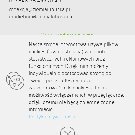
tel.: +48 68 453 70 40
redakcja@ziemialubuska.pl |
marketing@ziemialubuska.pl
Media społecznościowe
Nasza strona internetowa używa plików
cookies (tzw. ciasteczka) w celach
statystycznych, reklamowych oraz
funkcjonalnych. Dzięki nim możemy
O nas
indywidualnie dostosować stronę do
Twoich potrzeb. Każdy może
Kontakt
zaakceptować pliki cookies albo ma
Polityka prywatności
możliwość wyłączenia ich w przeglądarce,
dzięki czemu nie będą zbierane żadne
Aktualności
informacje.
Polityka prywatności
Zaplanuj podróż
© amb software 2004-2021