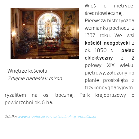
Wieś o metryce
średniowiecznej.
Pierwsza historyczna
wzmianka pochodzi z
1337 roku. We wsi
kościół neogotycki
z
ok. 1850 r. i
pałac
eklektyczny
z 2
połowy XIX wieku,
Wnętrze kościoła
piętrowy, założony na
Zdjęcie nadesłał: miron
planie prostokąta z
trzykondygnacyjnym
ryzalitem na osi bocznej. Park krajobrazowy o
powierzchni ok. 6 ha.
Źródła:
www.strzelce.pl
,
www.strzelcekraj.republika.pl