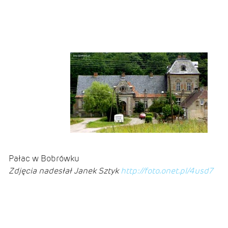
Pałac w Bobrówku
Zdjęcia nadesłał
Janek Sztyk
http://foto.onet.pl/4usd7