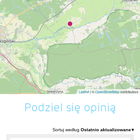
Leaflet
| ©
OpenStreetMap
contributors
Podziel się opinią