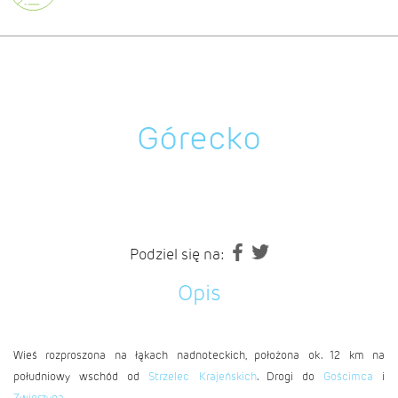
Górecko
Podziel się na:
Opis
Wieś rozproszona na łąkach nadnoteckich, położona ok. 12 km na
południowy wschód od
Strzelec Krajeńskich
. Drogi do
Gościmca
i
Zwierzyna
.