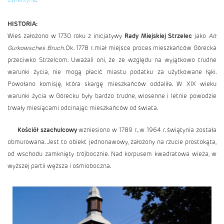
HISTORIA:
Wieś założono w 1730 roku z inicjatywy
Rady Miejskiej Strzelec
jako
Alt
Gurkowsches Bruch
. Ok. 1778 r. miał miejsce proces mieszkańców Górecka
przeciwko Strzelcom. Uważali oni, że ze względu na wyjątkowo trudne
warunki życia, nie mogą płacić miastu podatku za użytkowane łąki.
Powołano komisję, która skargę mieszkańców oddaliła. W XIX wieku
warunki życia w Górecku były bardzo trudne, wiosenne i letnie powodzie
trwały miesiącami odcinając mieszkańców od świata.
Kościół szachulcowy
wzniesiono w 1789 r., w 1964 r. świątynia została
obmurowana. Jest to obiekt jednonawowy, założony na rzucie prostokąta,
od wschodu zamknięty trójbocznie. Nad korpusem kwadratowa wieża, w
wyższej partii węższa i ośmioboczna.