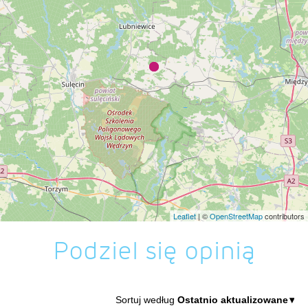
Leaflet
| ©
OpenStreetMap
contributors
Podziel się opinią