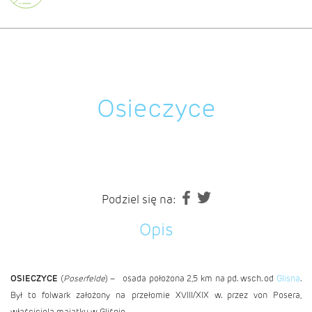
Osieczyce
Podziel się na:
Opis
OSIECZYCE
(
Poserfelde
) – osada położona 2,5 km na pd. wsch. od
Glisna
.
Był to folwark założony na przełomie XVIII/XIX w. przez von Posera,
właściciela majątku w Gliśnie.