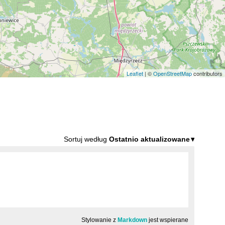
Leaflet
| ©
OpenStreetMap
contributors