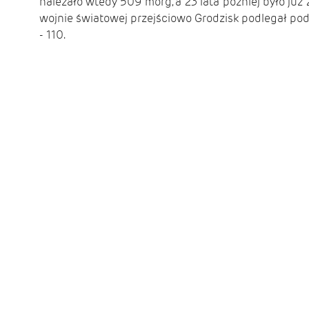
należało wtedy 509 mórg, a 23 lata później było już
wojnie światowej przejściowo Grodzisk podlegał p
- 110.