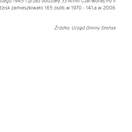
ego 1945 r. przez oddziały 33 Armii Czerwonej. Po II
isk zamieszkiwało 165 osób, w 1970 - 141,a w 2006
Źródło: Urząd Gminy Słońsk