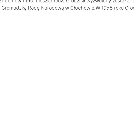
 21 domów i 159 mieszkańców. Grodzisk wyzwolony został 2 lut
od Gromadzką Radę Narodową w Głuchowie. W 1958 roku Grodz