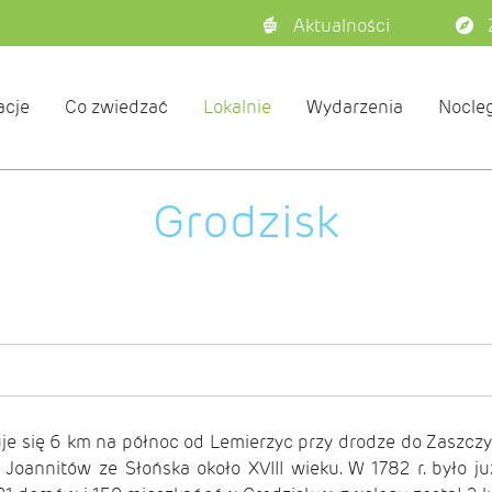
Aktualności
acje
Co zwiedzać
Lokalnie
Wydarzenia
Nocleg
Grodzisk
uje się 6 km na północ od
Lemierzyc
przy drodze do Zaszczy
 Joannitów ze Słońska około XVIII wieku. W 1782 r. było j