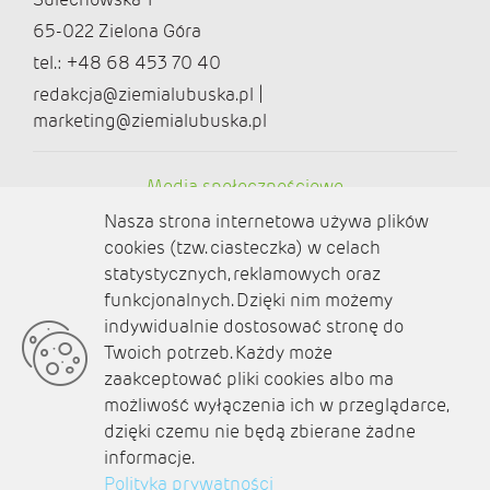
65-022 Zielona Góra
tel.: +48 68 453 70 40
redakcja@ziemialubuska.pl |
marketing@ziemialubuska.pl
Media społecznościowe
Nasza strona internetowa używa plików
cookies (tzw. ciasteczka) w celach
statystycznych, reklamowych oraz
funkcjonalnych. Dzięki nim możemy
O nas
indywidualnie dostosować stronę do
Twoich potrzeb. Każdy może
Kontakt
zaakceptować pliki cookies albo ma
Polityka prywatności
możliwość wyłączenia ich w przeglądarce,
dzięki czemu nie będą zbierane żadne
Aktualności
informacje.
Polityka prywatności
Zaplanuj podróż