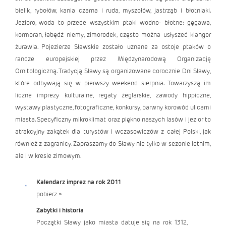
bielik, rybołów, kania czarna i ruda, myszołów, jastrząb i błotniaki.
Jezioro, woda to przede wszystkim ptaki wodno- błotne: gęgawa,
kormoran, łabędź niemy, zimorodek, często można usłyszeć klangor
żurawia. Pojezierze Sławskie zostało uznane za ostoje ptaków o
randze europejskiej przez Międzynarodową Organizację
Ornitologiczną. Tradycją Sławy są organizowane corocznie Dni Sławy,
które odbywają się w pierwszy weekend sierpnia. Towarzyszą im
liczne imprezy kulturalne, regaty żeglarskie, zawody hippiczne,
wystawy plastyczne, fotograficzne, konkursy, barwny korowód ulicami
miasta. Specyficzny mikroklimat oraz piękno naszych lasów i jezior to
atrakcyjny zakątek dla turystów i wczasowiczów z całej Polski, jak
również z zagranicy. Zapraszamy do Sławy nie tylko w sezonie letnim,
ale i w kresie zimowym.
Kalendarz imprez na rok 2011
pobierz
»
Zabytki i historia
Początki Sławy jako miasta datuje się na rok 1312,