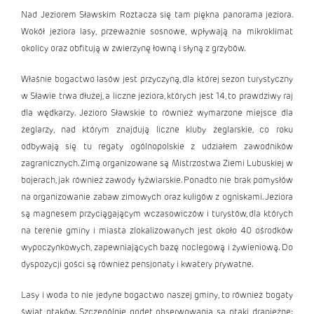
Nad Jeziorem Sławskim Roztacza się tam piękna panorama jeziora.
Wokół jeziora lasy, przeważnie sosnowe, wpływają na mikroklimat
okolicy oraz obfitują w zwierzynę łowną i słyną z grzybów.
Właśnie bogactwo lasów jest przyczyną, dla której sezon turystyczny
w Sławie trwa dłużej, a liczne jeziora, których jest 14, to prawdziwy raj
dla wędkarzy. Jezioro Sławskie to również wymarzone miejsce dla
żeglarzy, nad którym znajdują liczne kluby żeglarskie, co roku
odbywają się tu regaty ogólnopolskie z udziałem zawodników
zagranicznych. Zimą organizowane są Mistrzostwa Ziemi Lubuskiej w
bojerach, jak również zawody łyżwiarskie. Ponadto nie brak pomysłów
na organizowanie zabaw zimowych oraz kuligów z ogniskami. Jeziora
są magnesem przyciągającym wczasowiczów i turystów, dla których
na terenie gminy i miasta zlokalizowanych jest około 40 ośrodków
wypoczynkowych, zapewniających bazę noclegową i żywieniową. Do
dyspozycji gości są również pensjonaty i kwatery prywatne.
Lasy i woda to nie jedyne bogactwo naszej gminy, to również bogaty
świat ptaków. Szczególnie godet obserwowania są ptaki drapieżne: