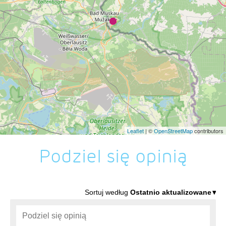
Leaflet
| ©
OpenStreetMap
contributors
Podziel się opinią