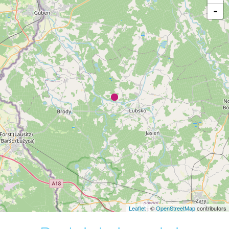
-
Leaflet
| ©
OpenStreetMap
contributors