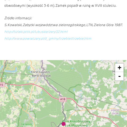
obwodowymi (wysokość 3-6 m). Zamek popadł w ruinę w XVIII stuleciu.
Źródło informacji:
S. Kowalski, Zabytki województwa zielonogórskiego, LTN, Zielona Góra 1987.
http://szlaki.pttk.pl/lubuskie/zary02.html
http://www.powiatzary.pl/d_gminy/trzebiel/trzebiel.htm
+
-