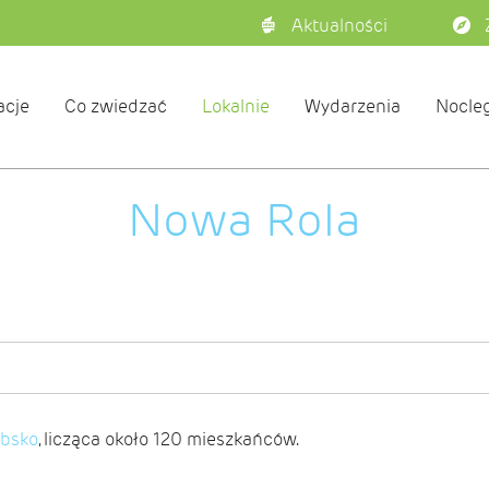
Aktualności
acje
Co zwiedzać
Lokalnie
Wydarzenia
Nocleg
Nowa Rola
bsko
, licząca około 120 mieszkańców.