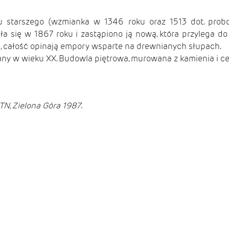
u starszego (wzmianka w 1346 roku oraz 1513 dot. prob
a się w 1867 roku i zastąpiono ją nową, która przylega do
p, całość opinają empory wsparte na drewnianych słupach.
wany w wieku XX. Budowla piętrowa, murowana z kamienia i 
TN, Zielona Góra 1987.