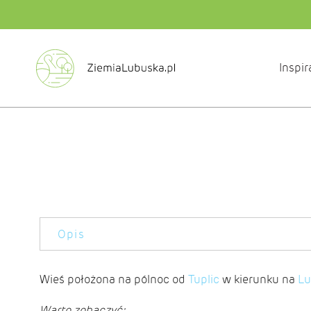
Inspir
Opis
Wieś położona na pólnoc od
Tuplic
w kierunku na
Lu
Warto zobaczyć: