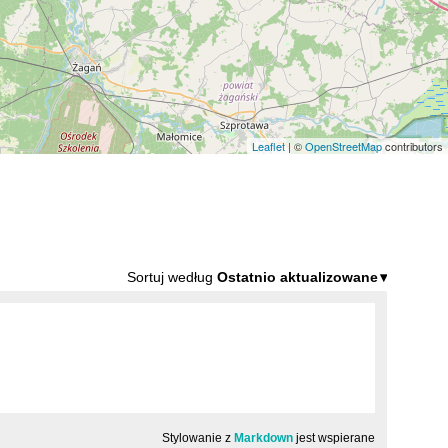
Leaflet
| ©
OpenStreetMap
contributors