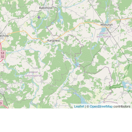
Leaflet
| ©
OpenStreetMap
contributors