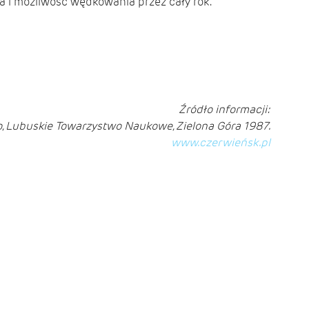
ska i możliwość wędkowania przez cały rok.
Źródło informacji:
o, Lubuskie Towarzystwo Naukowe, Zielona Góra 1987.
www.czerwieńsk.pl