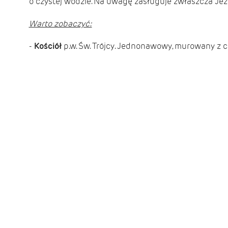
o czystej wodzie. Na uwagę zasługuje zwłaszcza Jezio
Warto zobaczyć:
-
Kościół
p.w. Św. Trójcy. Jednonawowy, murowany z 