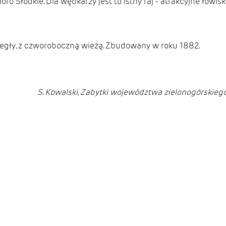
ro Słodkie. Dla wędkarzy jest to istny raj - atrakcyjne łowi
cegły, z czworoboczną wieżą. Zbudowany w roku 1882.
S. Kowalski, Zabytki województwa zielonogórskieg