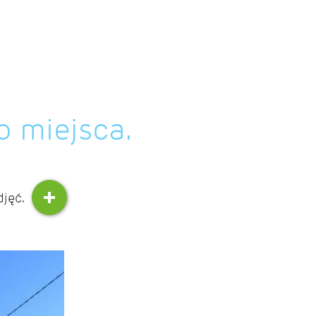
o miejsca.
djęć.