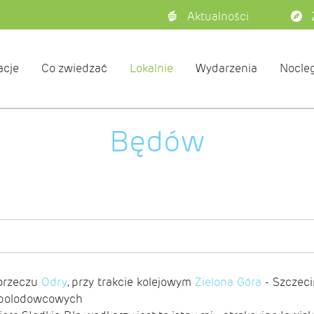
Aktualności
acje
Co zwiedzać
Lokalnie
Wydarzenia
Nocleg
Będów
dorzeczu
Odry
, przy trakcie kolejowym
Zielona Góra
- Szczeci
r polodowcowych