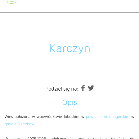
Karczyn
Podziel się na:
Opis
Wieś położona w województwie lubuskim, w
powiecie zielonogórskim
, w
gminie Sulechów
.
W latach 1975-1998 miejscowość administracyjnie należała do