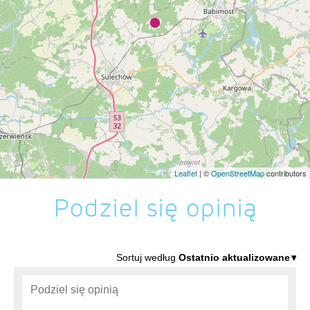
Leaflet
| ©
OpenStreetMap
contributors
Podziel się opinią