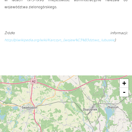
województwa zielonogórskiego.
Źródło informacji:
http://pl.wikipedia.org/wiki/Karczyn_(wojew%C3%B3dztwo_lubuskie
)
+
-