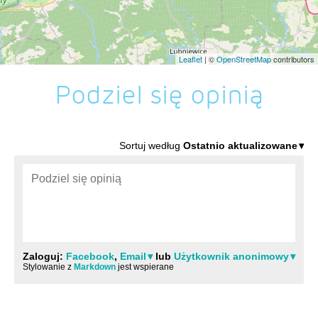
Leaflet
| ©
OpenStreetMap
contributors
Podziel się opinią