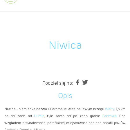
Niwica
Podziel się na:
Opis
Niwica - niemiecka nazwa Guergrnaue, wieś na lewym brzegu
Warty
, 1,5 km
na pn. zach. od
Ulimia
, tyle samo od pd. zach. granic
Gorzowa
. Pod
względem przynależności parafialnej, miejscowość podlega parafii p.w. Św.
Andrzeja Boboli w Ulimiu.