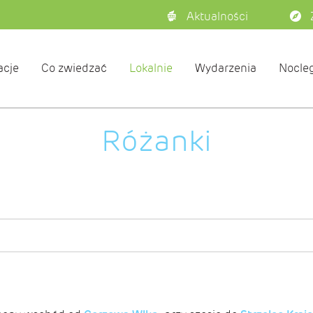
Aktualności
acje
Co zwiedzać
Lokalnie
Wydarzenia
Nocleg
Różanki