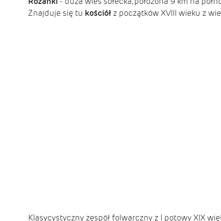
Różanki
- duża wieś sołecka, położona 9 km na pół
Znajduje się tu
kościół
z początków XVIII wieku z wie
Klasycystyczny zespół folwarczny z I potowy XIX wie