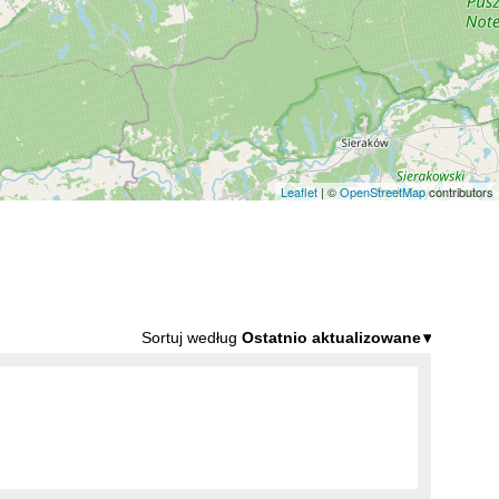
Leaflet
| ©
OpenStreetMap
contributors