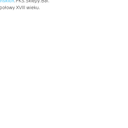
eńskich
. PKS. Sklepy. Bar.
połowy XVIII wieku.