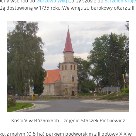
nocny wschód od
Gorzowa Wlkp
., przy szosie do
Strzelec Kraj
żą dostawioną w 1735 roku. We wnętrzu barokowy ołtarz z II 
Kościół w Różankach - zdjęcie Staszek Pietkiewicz
ku, z małym (0,6 ha) parkiem podworskim z II potowy XIX w.