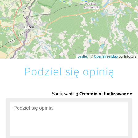
Leaflet
| ©
OpenStreetMap
contributors
Podziel się opinią