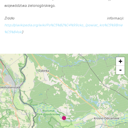
województwa zielonogórskiego.
Źródło informacji:
http://pl.wikipedia.org/wiki/Po%C5%82%C4%99cko_(powiat_kro%C5%9Bnie
%C5%84ski
)
+
-