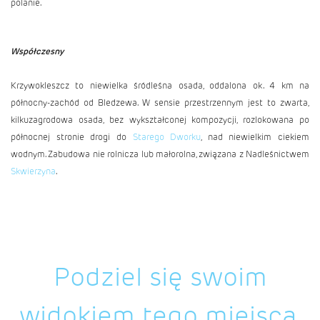
polanie.
Współczesny
Krzywokleszcz to niewielka śródleśna osada, oddalona ok. 4 km na
północny-zachód od Bledzewa. W sensie przestrzennym jest to zwarta,
kilkuzagrodowa osada, bez wykształconej kompozycji, rozlokowana po
północnej stronie drogi do
Starego Dworku
, nad niewielkim ciekiem
wodnym. Zabudowa nie rolnicza lub małorolna, związana z Nadleśnictwem
Skwierzyna
.
Podziel się swoim
widokiem tego miejsca.