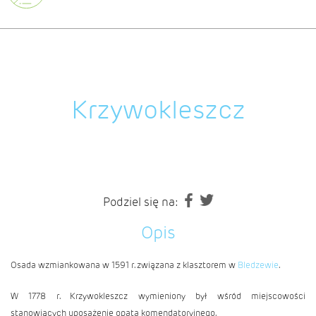
Krzywokleszcz
Podziel się na:
Opis
Osada wzmiankowana w 1591 r. związana z klasztorem w
Bledzewie
.
W 1778 r. Krzywokleszcz wymieniony był wśród miejscowości
stanowiących uposażenie opata komendatoryjnego.