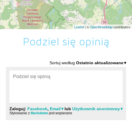
Leaflet
| ©
OpenStreetMap
contributors
Podziel się opinią