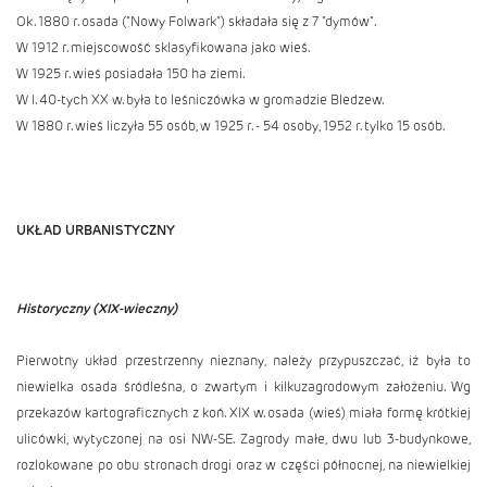
Ok. 1880 r. osada ("Nowy Folwark") składała się z 7 "dymów".
W 1912 r. miejscowość sklasyfikowana jako wieś.
W 1925 r. wieś posiadała 150 ha ziemi.
W l. 40-tych XX w. była to leśniczówka w gromadzie Bledzew.
W 1880 r. wieś liczyła 55 osób, w 1925 r. - 54 osoby, 1952 r. tylko 15 osób.
UKŁAD URBANISTYCZNY
Historyczny (XIX-wieczny)
Pierwotny układ przestrzenny nieznany, należy przypuszczać, iż była to
niewielka osada śródleśna, o zwartym i kilkuzagrodowym założeniu. Wg
przekazów kartograficznych z koń. XIX w. osada (wieś) miała formę krótkiej
ulicówki, wytyczonej na osi NW-SE. Zagrody małe, dwu lub 3-budynkowe,
rozlokowane po obu stronach drogi oraz w części północnej, na niewielkiej